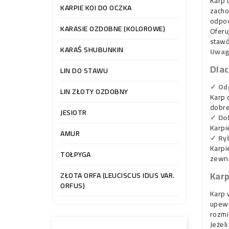
Karp 
KARPIE KOI DO OCZKA
zacho
odpow
KARASIE OZDOBNE (KOLOROWE)
Oferu
stawó
KARAŚ SHUBUNKIN
Uwag
Dlac
LIN DO STAWU
✓ Od
LIN ZŁOTY OZDOBNY
Karp 
dobre
JESIOTR
✓ Do
Karpi
AMUR
✓ Ry
Karpi
TOŁPYGA
zewnę
Karp
ZŁOTA ORFA (LEUCISCUS IDUS VAR.
ORFUS)
Karp 
upewn
rozmi
Jeżel