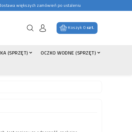
b dostawa większych zamówień po ustaleniu
Koszyk
0
szt.
KA (SPRZĘT)
OCZKO WODNE (SPRZĘT)