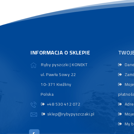
INFORMACJA O SKLEPIE
TWOJ
Ryby pyszczki | KONEKT
Dane
ul. Pawła Sowy 22
Zamó
10-371 Kieźliny
Moje
Polska
płatnośc
+48 530 412 072
Adre
sklep@rybypyszczaki.pl
Moje
My b