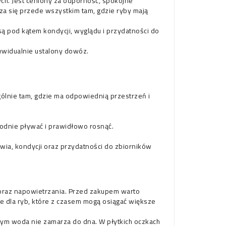
h. Jest ceniony za odporność, spokojne
a się przede wszystkim tam, gdzie ryby mają
 pod kątem kondycji, wyglądu i przydatności do
dywidualnie ustalony dowóz.
ólnie tam, gdzie ma odpowiednią przestrzeń i
bodnie pływać i prawidłowo rosnąć.
ia, kondycji oraz przydatności do zbiorników
i oraz napowietrzania. Przed zakupem warto
e dla ryb, które z czasem mogą osiągać większe
órym woda nie zamarza do dna. W płytkich oczkach