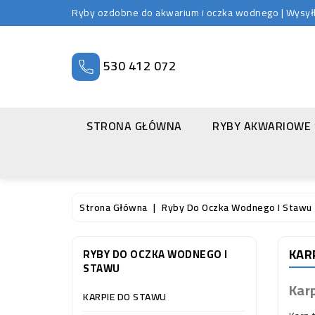
Ryby ozdobne do akwarium i oczka wodnego | Wysyłka
530 412 072
STRONA GŁÓWNA
RYBY AKWARIOWE
Strona Główna
Ryby Do Oczka Wodnego I Stawu
KAR
RYBY DO OCZKA WODNEGO I
STAWU
Kar
KARPIE DO STAWU