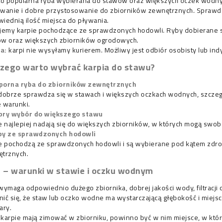
to popularna ryba wybierana do stawów oraz większych oczek wodnyc
wanie i dobre przystosowanie do zbiorników zewnętrznych. Sprawdz
iednią ilość miejsca do pływania.
jemy karpie pochodzące ze sprawdzonych hodowli. Ryby dobierane są
w oraz większych zbiorników ogrodowych.
a:
karpi nie wysyłamy kurierem. Możliwy jest odbiór osobisty lub in
zego warto wybrać karpia do stawu?
porna ryba do zbiorników zewnętrznych
dobrze sprawdza się w stawach i większych oczkach wodnych, szczeg
 warunki.
bry wybór do większego stawu
e najlepiej nadają się do większych zbiorników, w których mogą swo
by ze sprawdzonych hodowli
e pochodzą ze sprawdzonych hodowli i są wybierane pod kątem zdrow
trznych.
 – warunki w stawie i oczku wodnym
wymaga odpowiednio dużego zbiornika, dobrej jakości wody, filtracj
ić się, że staw lub oczko wodne ma wystarczającą głębokość i miejsc
ary.
i karpie mają zimować w zbiorniku, powinno być w nim miejsce, w kt