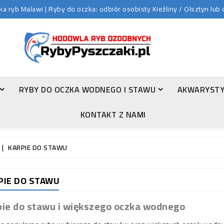
 ryb Malawi | Ryby do oczka: odbiór osobisty Kieźliny / Olsztyn lu
RYBY DO OCZKA WODNEGO I STAWU
AKWARYSTY
ZŁOTA ORFA (LEUCISCUS IDUS VAR. ORFUS)
KONTAKT Z NAMI
KARPIE DO STAWU
PIE DO STAWU
pie do stawu i większego oczka wodnego