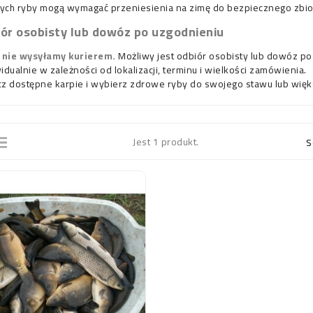
ch ryby mogą wymagać przeniesienia na zimę do bezpiecznego zbio
ór osobisty lub dowóz po uzgodnieniu
 nie wysyłamy kurierem.
Możliwy jest odbiór osobisty lub dowóz p
idualnie w zależności od lokalizacji, terminu i wielkości zamówienia.
z dostępne karpie i wybierz zdrowe ryby do swojego stawu lub wię
Jakie pyszczaki Malawi do
Labi
Jest 1 produkt.
S
ne , wiosenne
akwarium 200 l?
„Elec
komp
Akwarium 200 litrów to minimum
rzygotowanie oczka
Electr
dla pyszczaków Malawi.
 kluczowy moment
najpop
Sprawdź jakie gatunki wybrać,
ania równowagi
spokoj
jak dobrać obsadę i jakie...
j w zbiorniku.
jezior
Czytaj więcej
ubarwi
j
Czytaj