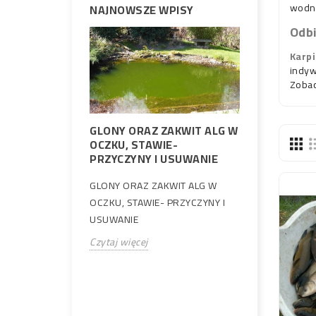
wodny
NAJNOWSZE WPISY
Odbi
Karpi
indyw
Zobac
GLONY ORAZ ZAKWIT ALG W
aenochromis
OCZKU, STAWIE-
Oczko wod
eksowy
PRZYCZYNY I USUWANIE
porządki
GLONY ORAZ ZAKWIT ALG W
Wiosenne p
y świat
OCZKU, STAWIE- PRZYCZYNY I
wodnego to
enochromis
USUWANIE
dla zachow
ych pielęgnic z
Czytaj więcej
biologiczne
owiedz się,
Czytaj więce