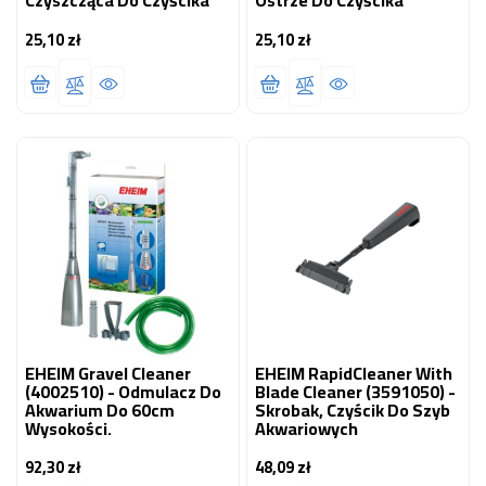
Czyszcząca Do Czyścika
Ostrze Do Czyścika
25,10 zł
25,10 zł
Cena
Cena
EHEIM Gravel Cleaner
EHEIM RapidCleaner With
(4002510) - Odmulacz Do
Blade Cleaner (3591050) -
Akwarium Do 60cm
Skrobak, Czyścik Do Szyb
Wysokości.
Akwariowych
92,30 zł
48,09 zł
Cena
Cena