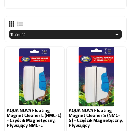
OCZKO
WODNE
(SPRZĘT)
KONTAKT
Trafność

Z
NAMI
AQUA NOVA Floating
AQUA NOVA Floating
Magnet Cleaner L (NMC-L)
Magnet Cleaner S (NMC-
- Czyścik Magnetyczny,
S) - Czyścik Magnetyczny,
Pływający NMC-L
Pływający