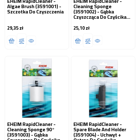
EHEIM RapidCleaner -
EHEIM RapidCleaner -
Algae Brush (3591001) -
Cleaning Sponge
Szczotka Do Czyszczenia
(3591002) - Gąbka
Czyszcząca Do Czyścika
Rapidcleaner
29,35 zł
25,10 zł
Cena
Cena
EHEIM RapidCleaner -
EHEIM RapidCleaner -
Cleaning Sponge 90°
Spare Blade And Holder
(3591003) - Gąbka
(3591004) - Uchwyt +