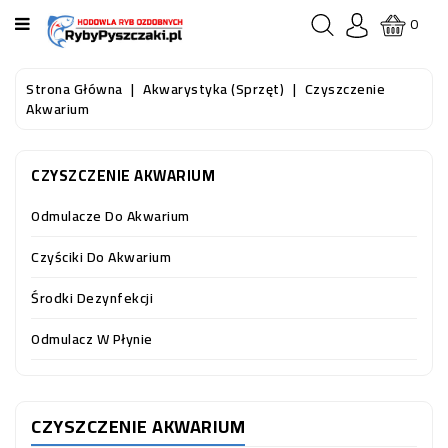
KATEGORIA
0
STRONA
Strona Główna
Akwarystyka (sprzęt)
Czyszczenie
GŁÓWNA
Akwarium
RYBY
CZYSZCZENIE AKWARIUM
AKWARIOWE
Odmulacze Do Akwarium
RYBY
DO
Czyściki Do Akwarium
OCZKA
WODNEGO
Środki Dezynfekcji
I
STAWU
Odmulacz W Płynie
AKWARYSTYKA
(SPRZĘT)
CZYSZCZENIE AKWARIUM