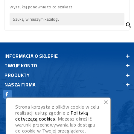
Wyszukaj ponownie to co szukasz

INFORMACJA O SKLEPIE
TWOJE KONTO
PRODUKTY
NASZA FIRMA
Strona korzysta z plików cookie w celu
realizacji usług zgodnie z
Polityką
dotyczącą cookies
. Możesz określić
warunki przechowywania lub dostępu
do cookie w Twojej przeglądarce.