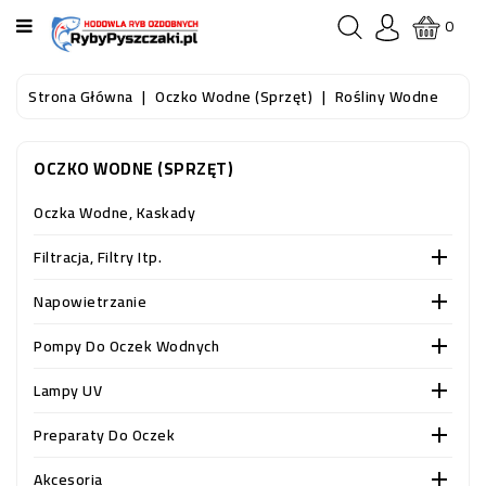
KATEGORIA
0
STRONA
Strona Główna
Oczko Wodne (sprzęt)
Rośliny Wodne
GŁÓWNA
OCZKO WODNE (SPRZĘT)
RYBY
AKWARIOWE
Oczka Wodne, Kaskady
RYBY
Filtracja, Filtry Itp.

DO
OCZKA
Napowietrzanie

WODNEGO
I
Pompy Do Oczek Wodnych

STAWU
Lampy UV

AKWARYSTYKA
Preparaty Do Oczek

(SPRZĘT)
Akcesoria
