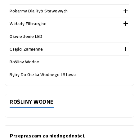
OCZKO
WODNE
Pokarmy Dla Ryb Stawowych

(SPRZĘT)
Wkłady Filtracyjne

KONTAKT
Oświetlenie LED
Z
NAMI
Części Zamienne

Rośliny Wodne
Ryby Do Oczka Wodnego I Stawu
ROŚLINY WODNE
Przepraszam za niedogodności.