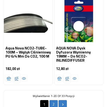
Aqua Nova NCO2-TUBE-
AQUA NOVA Dysk
100M – Wężyk Ciśnieniowy
Dyfuzora Wymienny
PU 6/4 Mm Do CO2, 100 M
19MM – Do NCO2-
INLINEDIFFUSER
182,00 zł
12,80 zł
Cena
Cena
Wyświetlanie 1-20 Of 33 Pozycji
1
2
