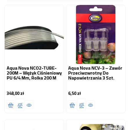
OCZKO
WODNE
(SPRZĘT)
KONTAKT
Z
NAMI
Aqua Nova NCO2-TUBE-
Aqua Nova NCV-3 – Zawór
200M – Wężyk Ciśnieniowy
Przeciwzwrotny Do
PU 6/4 Mm, Rolka 200 M
Napowietrzania 3 Szt.
348,00 zł
6,50 zł
Cena
Cena