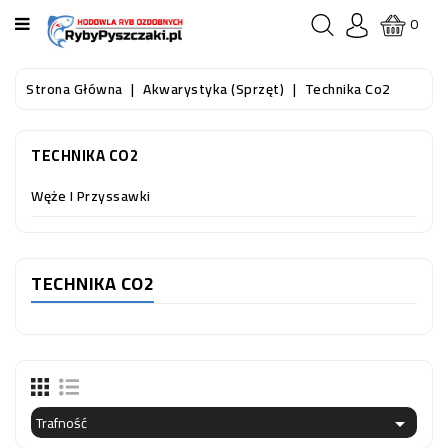
KATEGORIA
0
STRONA
Strona Główna
Akwarystyka (sprzęt)
Technika Co2
GŁÓWNA
TECHNIKA CO2
RYBY
AKWARIOWE
Węże I Przyssawki
RYBY
DO
OCZKA
TECHNIKA CO2
WODNEGO
I
STAWU
AKWARYSTYKA
(SPRZĘT)
Trafność
