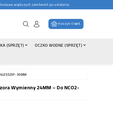
b dostawa większych zamówień po ustaleniu
Koszyk
0
szt.
KA (SPRZĘT)
OCZKO WODNE (SPRZĘT)
INLESSDIF-30MM
zora Wymienny 24MM – Do NCO2-