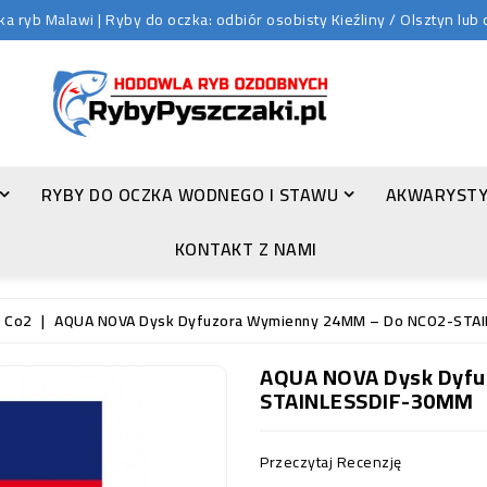
 ryb Malawi | Ryby do oczka: odbiór osobisty Kieźliny / Olsztyn lu
RYBY DO OCZKA WODNEGO I STAWU
AKWARYSTY
ZŁOTA ORFA (LEUCISCUS IDUS VAR. ORFUS)
KONTAKT Z NAMI
a Co2
AQUA NOVA Dysk Dyfuzora Wymienny 24MM – Do NCO2-STA
AQUA NOVA Dysk Dyfu
STAINLESSDIF-30MM
Przeczytaj Recenzję