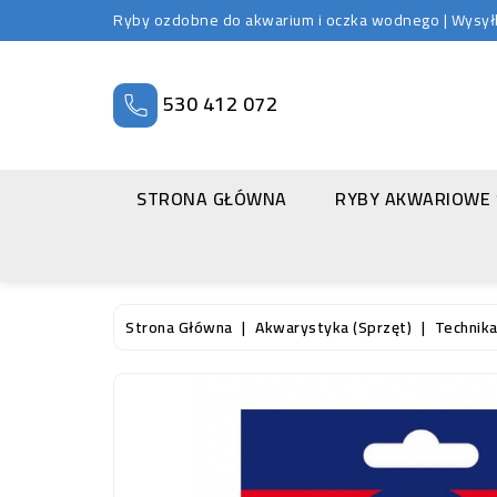
Ryby ozdobne do akwarium i oczka wodnego | Wysyłka
530 412 072
STRONA GŁÓWNA
RYBY AKWARIOWE
Strona Główna
Akwarystyka (sprzęt)
Technik