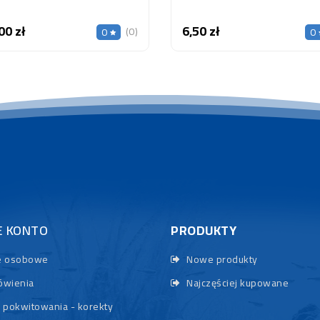
00 zł
6,50 zł
Cena
Cena
(0)
0
0
E KONTO
PRODUKTY
 osobowe
Nowe produkty
wienia
Najczęściej kupowane
 pokwitowania - korekty