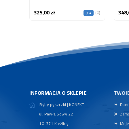
325,00 zł
348,
Cena
(0)
0
INFORMACJA O SKLEPIE
TWOJ
Ryby pyszczki | KONEKT
Dane
ul. Pawła Sowy 22
Zamó
10-371 Kieźliny
Moje