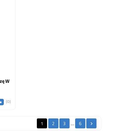
ozę W
(0)
1
2
3
6
…
