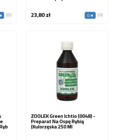
23,80 zł
Cena
(0)
(0)
0
a
ZOOLEK Green Ichtio (0048) -
ie
Preparat Na Ospę Rybią
 Ryb
(kulorzęska 250 Ml