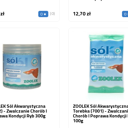
 zł
12,70 zł
Cena
Cena
(0)
0
0
EK Sól Akwarystyczna
ZOOLEK Sól Akwarystyczn
) - Zwalczanie Chorób I
Torebka (7001) - Zwalczan
awa Kondycji Ryb 300g
Chorób I Poprawa Kondycji
100g