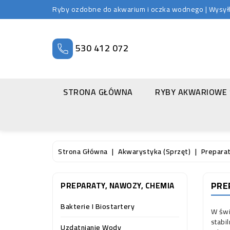
Ryby ozdobne do akwarium i oczka wodnego | Wysyłka
530 412 072
STRONA GŁÓWNA
RYBY AKWARIOWE
Strona Główna
Akwarystyka (sprzęt)
Prepara
PRE
PREPARATY, NAWOZY, CHEMIA
Bakterie I Biostartery
W świ
stabi
Uzdatnianie Wody