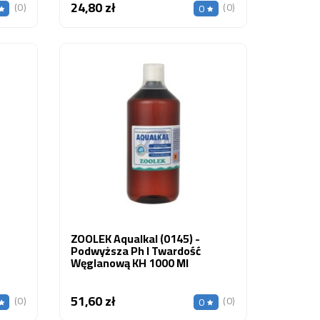
24,80 zł
Cena
(0)
(0)
0
ZOOLEK Aqualkal (0145) -
Podwyższa Ph I Twardość
Węglanową KH 1000 Ml
51,60 zł
Cena
(0)
(0)
0