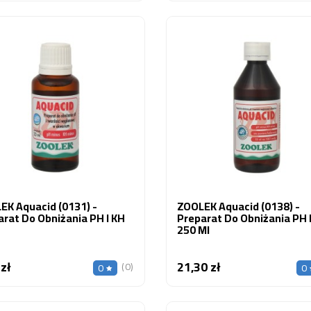
K Aquacid (0131) -
ZOOLEK Aquacid (0138) -
rat Do Obniżania PH I KH
Preparat Do Obniżania PH 
250 Ml
 zł
21,30 zł
Cena
Cena
(0)
0
0