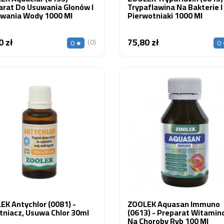
arat Do Usuwania Glonów I
Trypaflawina Na Bakterie I
owania Wody 1000 Ml
Pierwotniaki 1000 Ml
0 zł
75,80 zł
Cena
Cena
(0)
0
0
EK Antychlor (0081) -
ZOOLEK Aquasan Immuno
tniacz, Usuwa Chlor 30ml
(0613) - Preparat Witami
Na Choroby Ryb 100 Ml