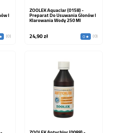
ZOOLEK Aquaclar (0158) -
nów I
Preparat Do Usuwania Glonów I
Klarowania Wody 250 Ml
24,90 zł
Cena
(0)
(0)
0
dochromis caeruleus
Pyszczaki dla
tric Yellow” –
początkujących – jakie
leksowy przewodnik
gatunki wybrać i jak uniknąć
błędów
ic Yellow to jedna z
Metriaclima estherae
ularniejszych i
Zastanawiasz się, jakie
niejszych pielęgnic z
pyszczaki wybrać na początek?
a Malawi. Poznaj jej
Sprawdź gatunki polecane
enie,...
początkującym,...
 więcej
Czytaj więcej
 -
ZOOLEK Antychlor (0088) -