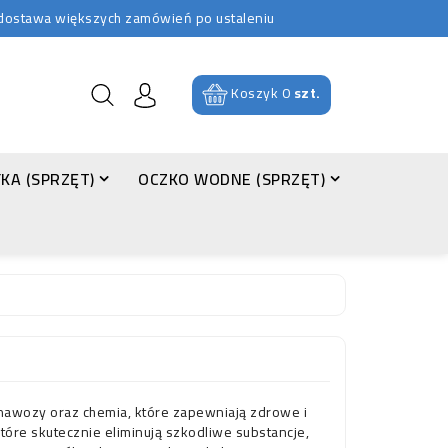
b dostawa większych zamówień po ustaleniu
Koszyk
0
szt.
KA (SPRZĘT)
OCZKO WODNE (SPRZĘT)
awozy oraz chemia, które zapewniają zdrowe i 
re skutecznie eliminują szkodliwe substancje, 