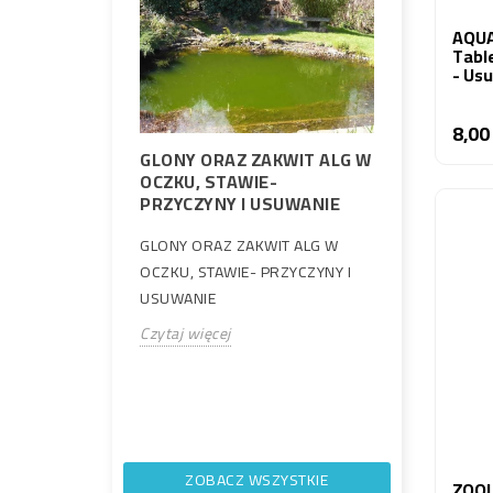
AQUA
Tabl
- Us
8,00
GLONY ORAZ ZAKWIT ALG W
aenochromis
OCZKU, STAWIE-
Oczko wod
eksowy
PRZYCZYNY I USUWANIE
porządki
GLONY ORAZ ZAKWIT ALG W
Wiosenne p
y świat
OCZKU, STAWIE- PRZYCZYNY I
wodnego to
enochromis
USUWANIE
dla zachow
ych pielęgnic z
Czytaj więcej
biologiczne
owiedz się,
Czytaj więce
ZOBACZ WSZYSTKIE
ZOOL