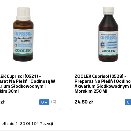
K Cuprisol (0521) -
ZOOLEK Cuprisol (0528) -
rat Na Pleśń I Oodinozę W
Preparat Na Pleśń I Oodin
rium Słodkowodnym I
Akwarium Słodkowodnym I
kim 30ml
Morskim 250 Ml
 zł
24,80 zł
Cena
Cena
(0)
0
0
etlanie 1-20 Of 104 Pozycji