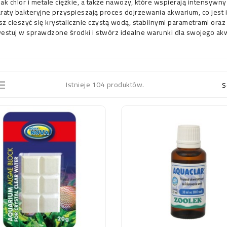
 jak chlor i metale ciężkie, a także nawozy, które wspierają intensyw
raty bakteryjne przyspieszają proces dojrzewania akwarium, co jest 
z cieszyć się krystalicznie czystą wodą, stabilnymi parametrami oraz
estuj w sprawdzone środki i stwórz idealne warunki dla swojego ak
Istnieje 104 produktów.
S