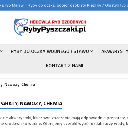
 ryb Malawi | Ryby do oczka: odbiór osobisty Kieźliny / Olsztyn lu
RYBY DO OCZKA WODNEGO I STAWU
AKWARYSTY
ZŁOTA ORFA (LEUCISCUS IDUS VAR. ORFUS)
KONTAKT Z NAMI
ty, Nawozy, Chemia
PARATY, NAWOZY, CHEMIA
ecie akwarystyki, kluczowe znaczenie mają odpowiednie preparaty, n
lne środowisko wodne. Oferujemy szeroki wybór uzdatniaczy wody, któ