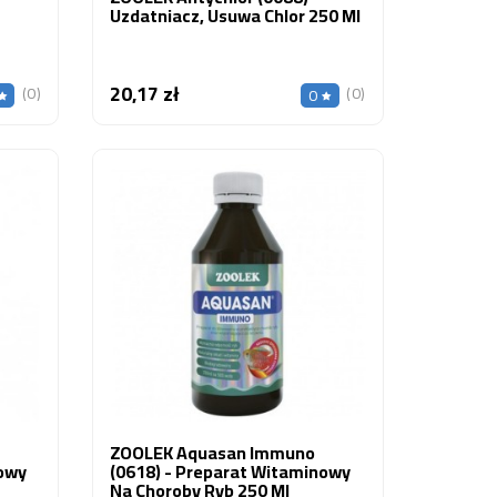
Uzdatniacz, Usuwa Chlor 250 Ml
20,17 zł
Cena
(0)
(0)
0
ZOOLEK Aquasan Immuno
nowy
(0618) - Preparat Witaminowy
Na Choroby Ryb 250 Ml