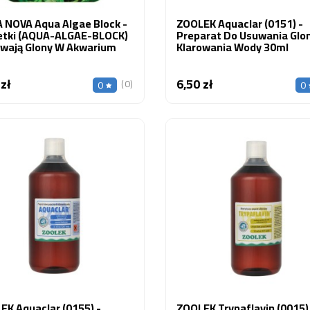
 NOVA Aqua Algae Block -
ZOOLEK Aquaclar (0151) -
etki (AQUA-ALGAE-BLOCK)
Preparat Do Usuwania Glo
uwają Glony W Akwarium
Klarowania Wody 30ml
 zł
6,50 zł
Cena
Cena
(0)
0
0
Jakie pyszczaki Malawi do
Labi
ne , wiosenne
akwarium 200 l?
„Elec
komp
Akwarium 200 litrów to minimum
rzygotowanie oczka
Electr
dla pyszczaków Malawi.
 kluczowy moment
najpop
Sprawdź jakie gatunki wybrać,
ania równowagi
spokoj
jak dobrać obsadę i jakie...
j w zbiorniku.
jezior
Czytaj więcej
ubarwi
j
Czytaj
EK Aquaclar (0155) -
ZOOLEK Trypaflavin (0015)