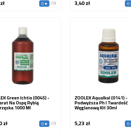
 zł
3,40 zł
Cena
Cena
(0)
0
0
K Green Ichtio (0045) -
ZOOLEK Aqualkal (0141) -
arat Na Ospę Rybią
Podwyższa Ph I Twardość
rzęska 1000 Ml
Węglanową KH 30ml
0 zł
5,23 zł
Cena
Cena
(0)
0
0