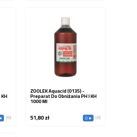
ZOOLEK Aquacid (0135) -
I KH
Preparat Do Obniżania PH I KH
1000 Ml
51,80 zł
Cena
(0)
(0)
0