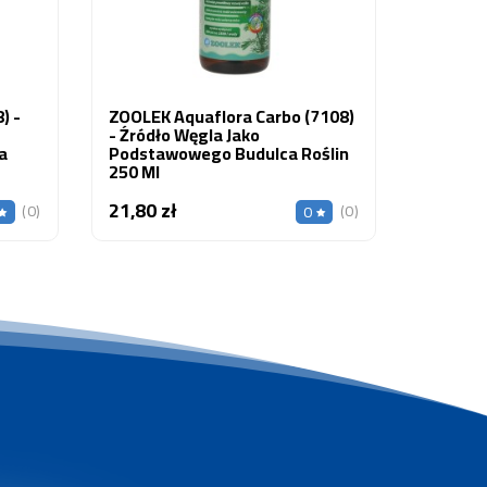
) -
ZOOLEK Aquaflora Carbo (7108)
- Źródło Węgla Jako
a
Podstawowego Budulca Roślin
250 Ml
21,80 zł
Cena
(0)
(0)
0