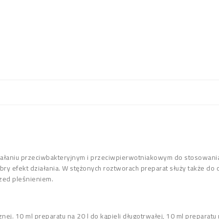
ałaniu przeciwbakteryjnym i przeciwpierwotniakowym do stosowania w 
y efekt działania. W stężonych roztworach preparat służy także do o
rzed pleśnieniem.
znej. 10 ml preparatu na 20 l do kąpieli długotrwałej, 10 ml preparatu 