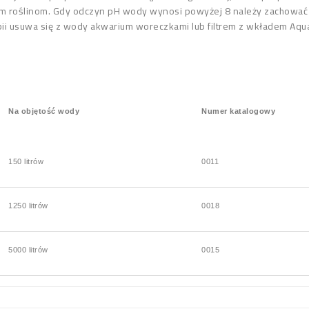
ym roślinom. Gdy odczyn pH wody wynosi powyżej 8 należy zachować 
i usuwa się z wody akwarium woreczkami lub filtrem z wkładem Aquafi
Na objętość wody
Numer katalogowy
150 litrów
0011
1250 litrów
0018
5000 litrów
0015