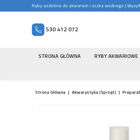
Ryby ozdobne do akwarium i oczka wodnego | Wysyłka
530 412 072
STRONA GŁÓWNA
RYBY AKWARIOWE
Strona Główna
Akwarystyka (sprzęt)
Prepara