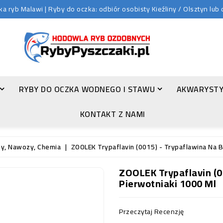
 ryb Malawi | Ryby do oczka: odbiór osobisty Kieźliny / Olsztyn lu
RYBY DO OCZKA WODNEGO I STAWU
AKWARYSTY
ZŁOTA ORFA (LEUCISCUS IDUS VAR. ORFUS)
KONTAKT Z NAMI
ty, Nawozy, Chemia
ZOOLEK Trypaflavin (0015) - Trypaflawina Na B
ZOOLEK Trypaflavin (00
Pierwotniaki 1000 Ml
Przeczytaj Recenzję