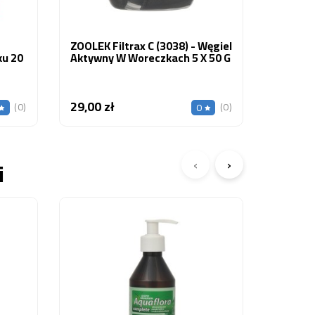
ZOOLEK Filtrax C (3038) - Węgiel
ku 20
Aktywny W Woreczkach 5 X 50 G
29,00 zł
Cena
(0)
(0)
0
‹
›
i
ZOOLEK 
Łatwo P
Bujnego
21,33 z