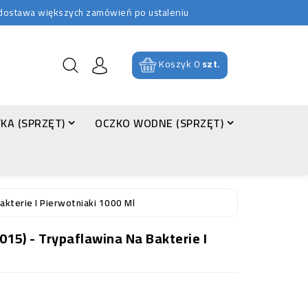
b dostawa większych zamówień po ustaleniu
Koszyk
0
szt.
KA (SPRZĘT)
OCZKO WODNE (SPRZĘT)
akterie I Pierwotniaki 1000 Ml
15) - Trypaflawina Na Bakterie I