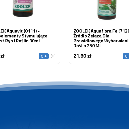
EK Aquavit (0111) -
ZOOLEK Aquaflora Fe (7128
oelementy Stymulujące
Źródło Żelaza Dla
t Ryb I Roślin 30ml
Prawidłowego Wybarwieni
Roślin 250 Ml
 zł
21,80 zł
Cena
Cena
(0)
0
0