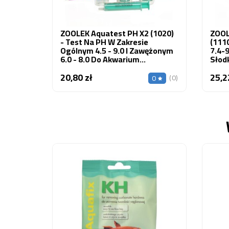
ZOOLEK Aquatest PH X2 (1020)
ZOOL
- Test Na PH W Zakresie
(1110
Ogólnym 4.5 - 9.0 I Zawężonym
7.4-
6.0 - 8.0 Do Akwarium
Słod
Słodkowodnego 1 Szt.
Szt.
20,80 zł
25,2
Cena
(0)
0