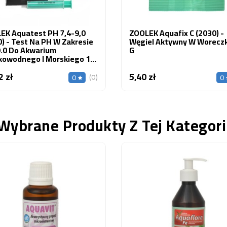
EK Aquatest PH 7,4-9,0
ZOOLEK Aquafix C (2030) -
) - Test Na PH W Zakresie
Węgiel Aktywny W Worecz
9.0 Do Akwarium
G
kowodnego I Morskiego 1
2 zł
5,40 zł
Cena
Cena
(0)
0
0
Wybrane Produkty Z Tej Kategori