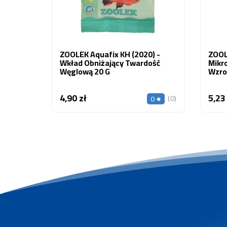
ZOOLEK Aquafix KH (2020) -
ZOOL
Wkład Obniżający Twardość
Mikr
Węglową 20 G
Wzros
4,90 zł
5,23
Cena
(0)
0