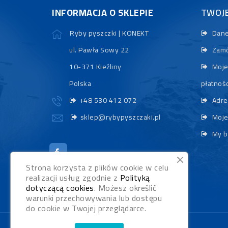
INFORMACJA O SKLEPIE
TWOJ
Ryby pyszczki | KONEKT
Dane
ul. Pawła Sowy 22
Zamó
10-371 Kieźliny
Moje
Polska
płatnośc
+48 530 412 072
Adre
sklep@rybypyszczaki.pl
Moje
My b
Strona korzysta z plików cookie w celu
realizacji usług zgodnie z
Polityką
dotyczącą cookies
. Możesz określić
warunki przechowywania lub dostępu
do cookie w Twojej przeglądarce.