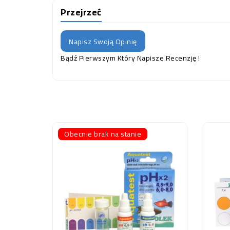
Przejrzeć
Napisz Swoją Opinię
Bądź Pierwszym Który Napisze Recenzję !
Obecnie brak na stanie