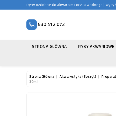
Ryby ozdobne do akwarium i oczka wodnego | Wysyłka
530 412 072
STRONA GŁÓWNA
RYBY AKWARIOWE
Strona Główna
Akwarystyka (sprzęt)
Prepara
30ml