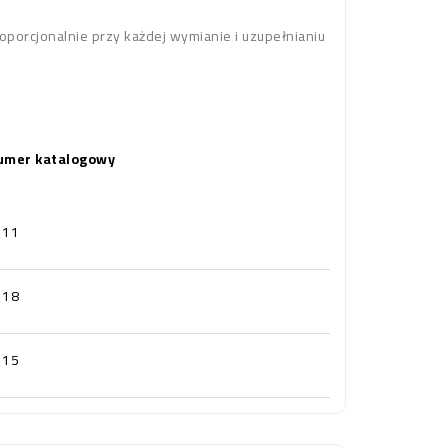
oporcjonalnie przy każdej wymianie i uzupełnianiu
umer katalogowy
111
118
115