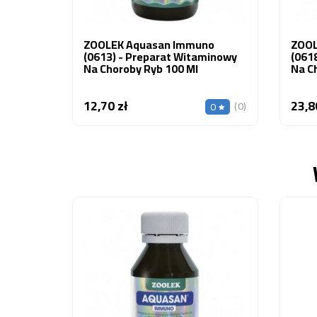
ZOOLEK Aquasan Immuno
ZOOL
(0613) - Preparat Witaminowy
(061
Na Choroby Ryb 100 Ml
Na C
12,70 zł
23,8
Cena
(0)
0