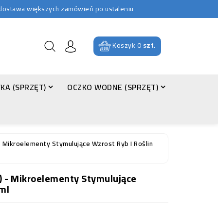
b dostawa większych zamówień po ustaleniu
Koszyk
0
szt.
KA (SPRZĘT)
OCZKO WODNE (SPRZĘT)
 Mikroelementy Stymulujące Wzrost Ryb I Roślin
) - Mikroelementy Stymulujące
ml