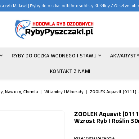
 ryb Malawi | Ryby do oczka: odbiór osobisty Kieźliny / Olsztyn lu
RYBY DO OCZKA WODNEGO I STAWU
AKWARYSTY
ZŁOTA ORFA (LEUCISCUS IDUS VAR. ORFUS)
KONTAKT Z NAMI
ty, Nawozy, Chemia
Witaminy I Minerały
ZOOLEK Aquavit (0111) -
ZOOLEK Aquavit (0111
Wzrost Ryb I Roślin 30
Przeczytaj Recenzję