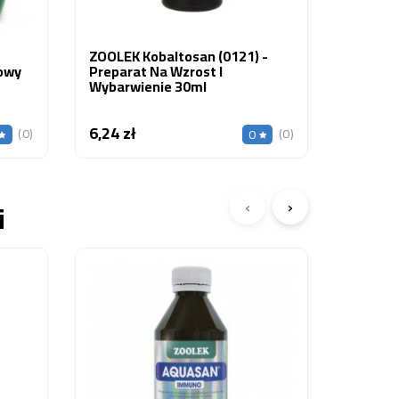
ZOOLEK Kobaltosan (0121) -
nowy
Preparat Na Wzrost I
Wybarwienie 30ml
6,24 zł
Cena
(0)
(0)
0
‹
›
i
JBL ATV
26,94 z