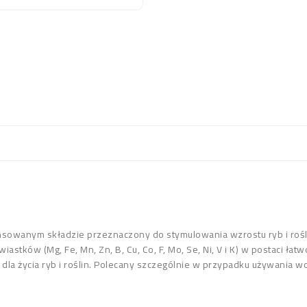
nsowanym składzie przeznaczony do stymulowania wzrostu ryb i roś
iastków (Mg, Fe, Mn, Zn, B, Cu, Co, F, Mo, Se, Ni, V i K) w postaci ła
a życia ryb i roślin. Polecany szczególnie w przypadku używania w