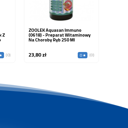
ZOOLEK Aquasan Immuno
k Z
(0618) - Preparat Witaminowy
b
Na Choroby Ryb 250 Ml
23,80 zł
Cena
(0)
(0)
0