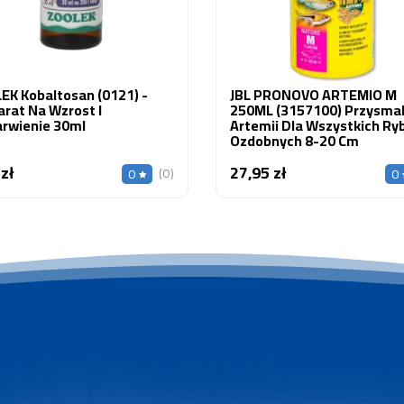
EK Kobaltosan (0121) -
JBL PRONOVO ARTEMIO M
rat Na Wzrost I
250ML (3157100) Przysma
rwienie 30ml
Artemii Dla Wszystkich Ry
Ozdobnych 8-20 Cm
 zł
27,95 zł
Cena
Cena
(0)
0
0