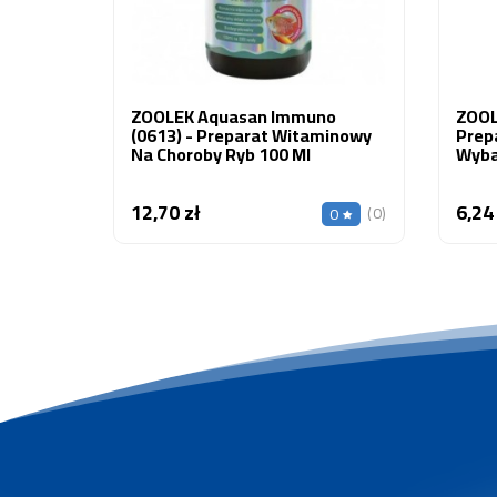
ZOOLEK Aquasan Immuno
ZOOL
(0613) - Preparat Witaminowy
Prepa
Na Choroby Ryb 100 Ml
Wyba
12,70 zł
6,24
Cena
(0)
0