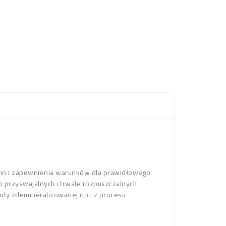
lin i zapewnienia warunków dla prawidłowego
two przyswajalnych i trwale rozpuszczalnych
ody zdemineralizowanej np.: z procesu