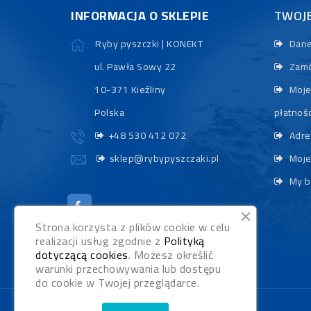
INFORMACJA O SKLEPIE
TWOJ
Ryby pyszczki | KONEKT
Dane
ul. Pawła Sowy 22
Zamó
10-371 Kieźliny
Moje
Polska
płatnośc
+48 530 412 072
Adre
sklep@rybypyszczaki.pl
Moje
My b
Strona korzysta z plików cookie w celu
realizacji usług zgodnie z
Polityką
dotyczącą cookies
. Możesz określić
warunki przechowywania lub dostępu
do cookie w Twojej przeglądarce.