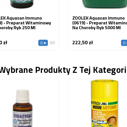
EK Aquasan Immuno
ZOOLEK Aquasan Immuno
8) - Preparat Witaminowy
(0619) - Preparat Witami
horoby Ryb 250 Ml
Na Choroby Ryb 5000 Ml
0 zł
222,50 zł
Cena
Cena
(0)
0
0
Wybrane Produkty Z Tej Kategori