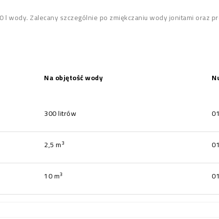
 l wody. Zalecany szczególnie po zmiękczaniu wody jonitami oraz pr
Na objętość wody
N
300 litrów
0
3
2,5 m
0
3
10 m
0