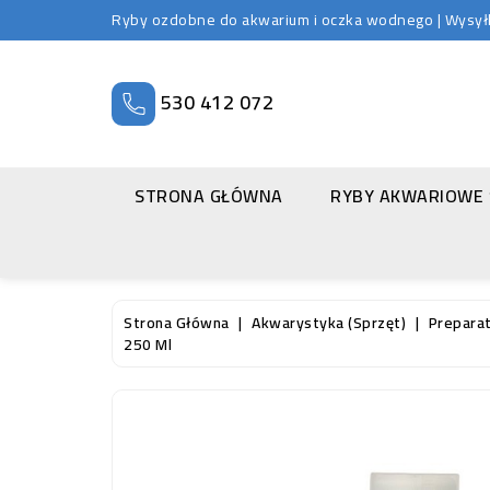
Ryby ozdobne do akwarium i oczka wodnego | Wysyłka
530 412 072
STRONA GŁÓWNA
RYBY AKWARIOWE
Strona Główna
Akwarystyka (sprzęt)
Prepara
250 Ml