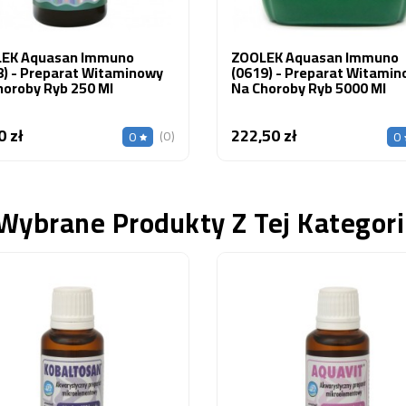
EK Aquasan Immuno
ZOOLEK Aquasan Immuno
8) - Preparat Witaminowy
(0619) - Preparat Witami
horoby Ryb 250 Ml
Na Choroby Ryb 5000 Ml
0 zł
222,50 zł
Cena
Cena
(0)
0
0
Wybrane Produkty Z Tej Kategori