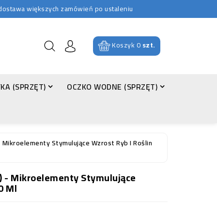
b dostawa większych zamówień po ustaleniu
Koszyk
0
szt.
KA (SPRZĘT)
OCZKO WODNE (SPRZĘT)
 Mikroelementy Stymulujące Wzrost Ryb I Roślin
) - Mikroelementy Stymulujące
0 Ml