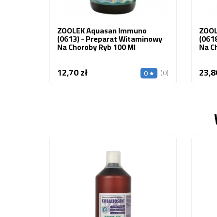
ZOOLEK Aquasan Immuno
ZOOL
(0613) - Preparat Witaminowy
(061
Na Choroby Ryb 100 Ml
Na C
12,70 zł
23,8
Cena
(0)
0