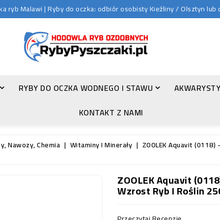
 ryb Malawi | Ryby do oczka: odbiór osobisty Kieźliny / Olsztyn lu
RYBY DO OCZKA WODNEGO I STAWU
AKWARYSTY
ZŁOTA ORFA (LEUCISCUS IDUS VAR. ORFUS)
KONTAKT Z NAMI
ty, Nawozy, Chemia
Witaminy I Minerały
ZOOLEK Aquavit (0118) -
ZOOLEK Aquavit (0118
Wzrost Ryb I Roślin 25
Przeczytaj Recenzję