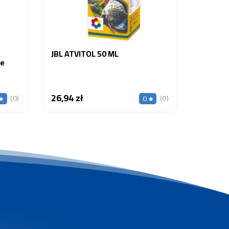
JBL ATVITOL 50 ML
ce
26,94 zł
Cena
(0)
(0)
0