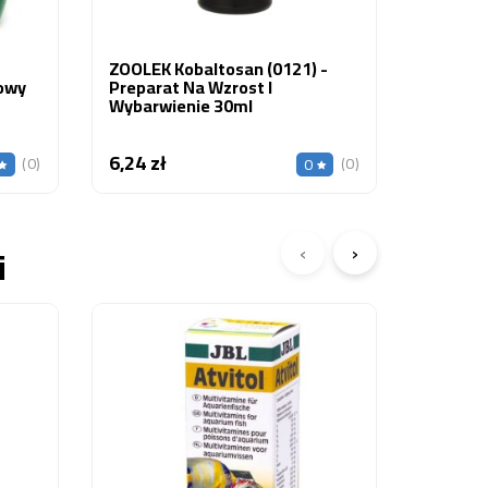
ZOOLEK Kobaltosan (0121) -
nowy
Preparat Na Wzrost I
Wybarwienie 30ml
6,24 zł
Cena
(0)
(0)
0
‹
›
i
ZOOLEK
(0618) 
Na Chor
23,80 z