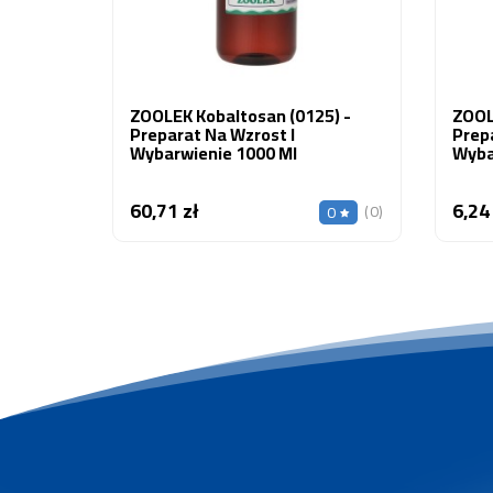
ZOOLEK Kobaltosan (0125) -
ZOOL
Preparat Na Wzrost I
Prepa
Wybarwienie 1000 Ml
Wyba
60,71 zł
6,24
Cena
(0)
0