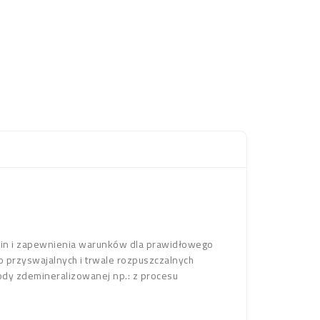
lin i zapewnienia warunków dla prawidłowego
two przyswajalnych i trwale rozpuszczalnych
ody zdemineralizowanej np.: z procesu