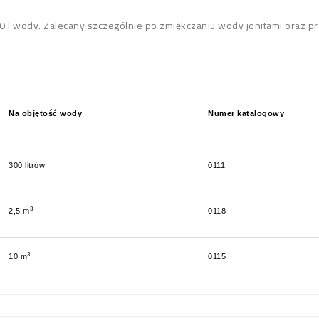
 l wody. Zalecany szczególnie po zmiękczaniu wody jonitami oraz pr
Na objętość wody
Numer katalogowy
300 litrów
0111
3
2,5 m
0118
3
10 m
0115