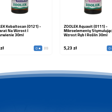
EK Kobaltosan (0121) -
ZOOLEK Aquavit (0111) -
rat Na Wzrost I
Mikroelementy Stymulują
rwienie 30ml
Wzrost Ryb I Roślin 30ml
 zł
5,23 zł
Cena
Cena
(0)
0
0