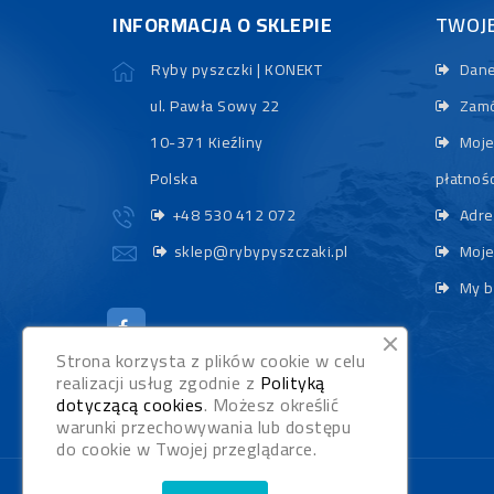
INFORMACJA O SKLEPIE
TWOJ
Ryby pyszczki | KONEKT
Dane
ul. Pawła Sowy 22
Zamó
10-371 Kieźliny
Moje
Polska
płatnośc
+48 530 412 072
Adre
sklep@rybypyszczaki.pl
Moje
My b
Strona korzysta z plików cookie w celu
realizacji usług zgodnie z
Polityką
dotyczącą cookies
. Możesz określić
warunki przechowywania lub dostępu
do cookie w Twojej przeglądarce.