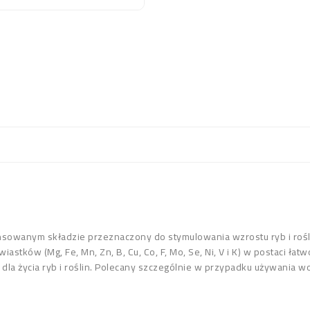
nsowanym składzie przeznaczony do stymulowania wzrostu ryb i roś
iastków (Mg, Fe, Mn, Zn, B, Cu, Co, F, Mo, Se, Ni, V i K) w postaci ła
a życia ryb i roślin. Polecany szczególnie w przypadku używania w