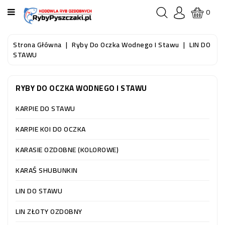
KATEGORIA
0
STRONA
Strona Główna
Ryby Do Oczka Wodnego I Stawu
LIN DO
GŁÓWNA
STAWU
RYBY
RYBY DO OCZKA WODNEGO I STAWU
AKWARIOWE
KARPIE DO STAWU
RYBY
DO
KARPIE KOI DO OCZKA
OCZKA
WODNEGO
KARASIE OZDOBNE (KOLOROWE)
I
STAWU
KARAŚ SHUBUNKIN
LIN DO STAWU
AKWARYSTYKA
(SPRZĘT)
LIN ZŁOTY OZDOBNY