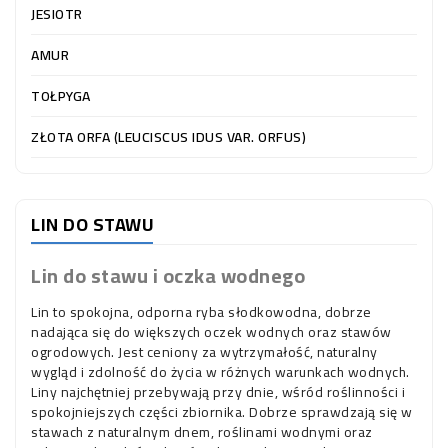
OCZKO
JESIOTR
WODNE
(SPRZĘT)
AMUR
TOŁPYGA
KONTAKT
Z
ZŁOTA ORFA (LEUCISCUS IDUS VAR. ORFUS)
NAMI
LIN DO STAWU
Lin do stawu i oczka wodnego
Lin to spokojna, odporna ryba słodkowodna, dobrze
nadająca się do większych oczek wodnych oraz stawów
ogrodowych. Jest ceniony za wytrzymałość, naturalny
wygląd i zdolność do życia w różnych warunkach wodnych.
Liny najchętniej przebywają przy dnie, wśród roślinności i
spokojniejszych części zbiornika. Dobrze sprawdzają się w
stawach z naturalnym dnem, roślinami wodnymi oraz