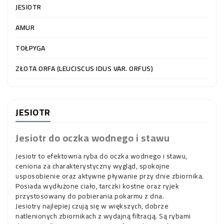
OCZKO
JESIOTR
WODNE
(SPRZĘT)
AMUR
TOŁPYGA
KONTAKT
Z
ZŁOTA ORFA (LEUCISCUS IDUS VAR. ORFUS)
NAMI
JESIOTR
Jesiotr do oczka wodnego i stawu
Jesiotr to efektowna ryba do oczka wodnego i stawu,
ceniona za charakterystyczny wygląd, spokojne
usposobienie oraz aktywne pływanie przy dnie zbiornika.
Posiada wydłużone ciało, tarczki kostne oraz ryjek
przystosowany do pobierania pokarmu z dna.
Jesiotry najlepiej czują się w większych, dobrze
natlenionych zbiornikach z wydajną filtracją. Są rybami