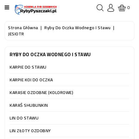
KATEGORIA
0
STRONA
Strona Główna
Ryby Do Oczka Wodnego I Stawu
GŁÓWNA
JESIOTR
RYBY
RYBY DO OCZKA WODNEGO I STAWU
AKWARIOWE
KARPIE DO STAWU
RYBY
DO
KARPIE KOI DO OCZKA
OCZKA
WODNEGO
KARASIE OZDOBNE (KOLOROWE)
I
STAWU
KARAŚ SHUBUNKIN
LIN DO STAWU
AKWARYSTYKA
(SPRZĘT)
LIN ZŁOTY OZDOBNY