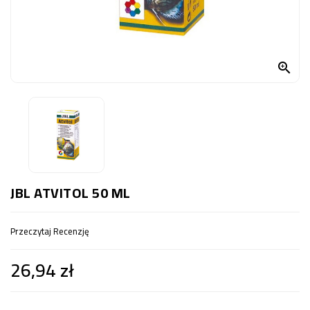
OCZKO
WODNE
(SPRZĘT)

KONTAKT
Z
NAMI
JBL ATVITOL 50 ML
Przeczytaj Recenzję
26,94 zł