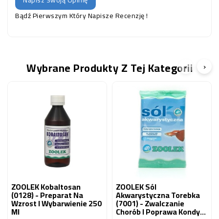
Napisz Swoją Opinię
Bądź Pierwszym Który Napisze Recenzję !
Wybrane Produkty Z Tej Kategorii
‹
›
ZOOLEK Kobaltosan
ZOOLEK Sól
(0128) - Preparat Na
Akwarystyczna Torebka
Wzrost I Wybarwienie 250
(7001) - Zwalczanie
Ml
Chorób I Poprawa Kondycji