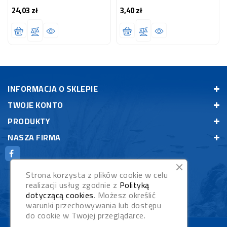
Ryb 100g
24,03 zł
3,40 zł
Cena
Cena
INFORMACJA O SKLEPIE
TWOJE KONTO
PRODUKTY
NASZA FIRMA
Strona korzysta z plików cookie w celu
realizacji usług zgodnie z
Polityką
dotyczącą cookies
. Możesz określić
warunki przechowywania lub dostępu
do cookie w Twojej przeglądarce.