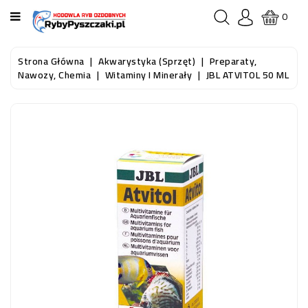
KATEGORIA
0
STRONA
Strona Główna
Akwarystyka (sprzęt)
Preparaty,
GŁÓWNA
Nawozy, Chemia
Witaminy I Minerały
JBL ATVITOL 50 ML
RYBY
AKWARIOWE
RYBY
DO
OCZKA
WODNEGO
I
STAWU
AKWARYSTYKA
(SPRZĘT)