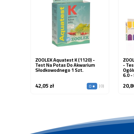
ZOOLEK Aquatest K (1120) -
ZOOL
Test Na Potas Do Akwarium
- Tes
Słodkowodnego 1 Szt.
Ogól
6.0 -
Słod
42,05 zł
20,8
Cena
(0)
0