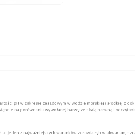
 wartości pH w zakresie zasadowym w wodzie morskiej i słodkiej z do
astępnie na porównaniu wywołanej barwy ze skalą barwną i odczytani
H to jeden z najważniejszych warunków zdrowia ryb w akwarium, szcz