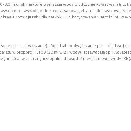
6,0-8,0, jednak niektóre wymagają wody o odczynie kwasowym (np. k
Zbyt wysokie pH wywołuje chorobę zasadową, zbyt niskie kwasową. N
 w okresie rozwoju ryb i dla narybku. Do korygowania wartości pH w 
anie pH – zakwaszanie) i Aqualkal (podwyższanie pH – alkalizacja)
ratu w proporcji 1:100 (20 ml w 2 l wody), sprawdzając pH Aquatest
u czynników, w znacznym stopniu od twardości węglanowej wody (KH)