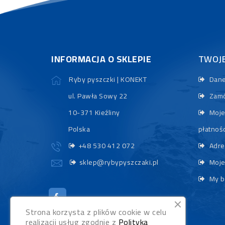
INFORMACJA O SKLEPIE
TWOJ
Ryby pyszczki | KONEKT
Dane
ul. Pawła Sowy 22
Zamó
10-371 Kieźliny
Moje
Polska
płatnośc
+48 530 412 072
Adre
sklep@rybypyszczaki.pl
Moje
My b
Strona korzysta z plików cookie w celu
realizacji usług zgodnie z
Polityką