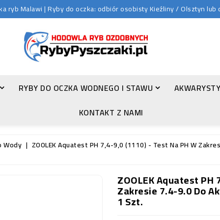
 ryb Malawi | Ryby do oczka: odbiór osobisty Kieźliny / Olsztyn lu
RYBY DO OCZKA WODNEGO I STAWU
AKWARYSTY
ZŁOTA ORFA (LEUCISCUS IDUS VAR. ORFUS)
KONTAKT Z NAMI
o Wody
ZOOLEK Aquatest PH 7,4-9,0 (1110) - Test Na PH W Zakre
ZOOLEK Aquatest PH 7,
Zakresie 7.4-9.0 Do 
1 Szt.