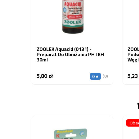
ZOOLEK Aquacid (0131) -
ZOOL
Preparat Do Obniżania PH I KH
Podw
30ml
Węgl
5,80 zł
5,23
Cena
(0)
0
Obec