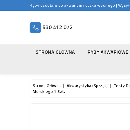
Ryby ozdobne do akwarium i oczka wodnego | Wysyłka
530 412 072
STRONA GŁÓWNA
RYBY AKWARIOWE
Strona Główna
Akwarystyka (sprzęt)
Testy D
Morskiego 1 Szt.