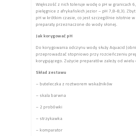
Większość z nich toleruje wodę o pH w granicach 
pielęgnice z afrykańskich jezior – pH 7,8-8,3). 
pH w krótkim czasie, co jest szczególnie istotnie
preparaty przeznaczone do wody słonej.
Jak korygować pH
Do korygowania odczynu wody służy Aquacid (obniż
przeprowadzać stopniowo przy rozcieńczeniu prepa
korygującego. Zużycie preparatów zależy od wiel
Skład zestawu
– buteleczka z roztworem wskaźników
– skala barwna
– 2 probówki
– strzykawka
– komparator