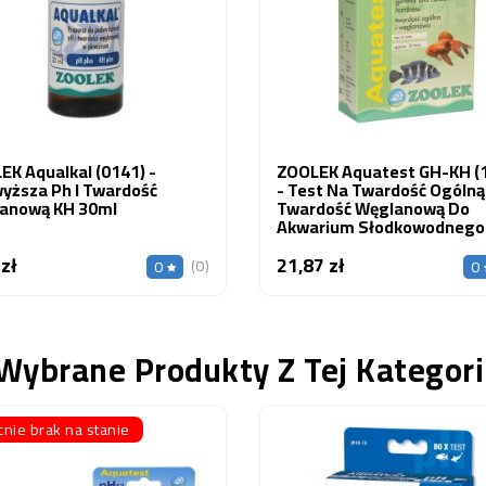
EK Aqualkal (0141) -
ZOOLEK Aquatest GH-KH (
yższa Ph I Twardość
- Test Na Twardość Ogólną 
anową KH 30ml
Twardość Węglanową Do
Akwarium Słodkowodnego 
Morskiego 1 Szt.
 zł
21,87 zł
Cena
Cena
(0)
0
0
Wybrane Produkty Z Tej Kategori
nie brak na stanie