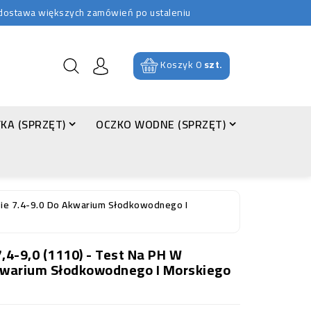
b dostawa większych zamówień po ustaleniu
Koszyk
0
szt.
KA (SPRZĘT)
OCZKO WODNE (SPRZĘT)
sie 7.4-9.0 Do Akwarium Słodkowodnego I
4-9,0 (1110) - Test Na PH W
Akwarium Słodkowodnego I Morskiego