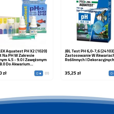
EK Aquatest PH X2 (1020)
JBL Test PH 6,0-7,6 (24103)
t Na PH W Zakresie
Zastosowanie W Akwariac
nym 4.5 - 9.0 I Zawężonym
Roślinnych I Dekoracyjnych
 8.0 Do Akwarium
kowodnego 1 Szt.
0 zł
35,25 zł
Cena
Cena
(0)
0
0