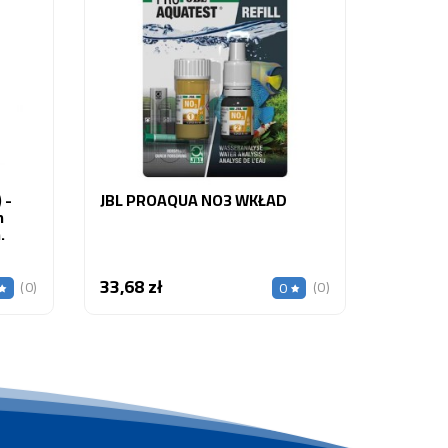
Zastoso
Tangani
41,50 z
 -
JBL PROAQUA NO3 WKŁAD
h
.
33,68 zł
Cena
(0)
(0)
0