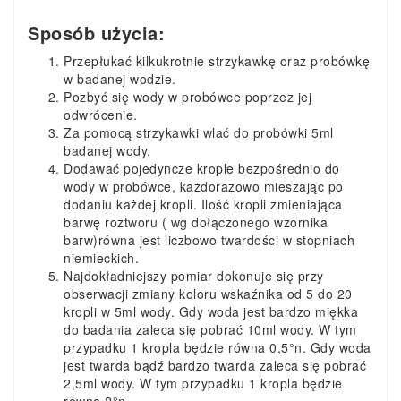
Sposób użycia:
Przepłukać kilkukrotnie strzykawkę oraz probówkę
w badanej wodzie.
Pozbyć się wody w probówce poprzez jej
odwrócenie.
Za pomocą strzykawki wlać do probówki 5ml
badanej wody.
Dodawać pojedyncze krople bezpośrednio do
wody w probówce, każdorazowo mieszając po
dodaniu każdej kropli. Ilość kropli zmieniająca
barwę roztworu ( wg dołączonego wzornika
barw)równa jest liczbowo twardości w stopniach
niemieckich.
Najdokładniejszy pomiar dokonuje się przy
obserwacji zmiany koloru wskaźnika od 5 do 20
kropli w 5ml wody. Gdy woda jest bardzo miękka
do badania zaleca się pobrać 10ml wody. W tym
przypadku 1 kropla będzie równa 0,5°n. Gdy woda
jest twarda bądź bardzo twarda zaleca się pobrać
2,5ml wody. W tym przypadku 1 kropla będzie