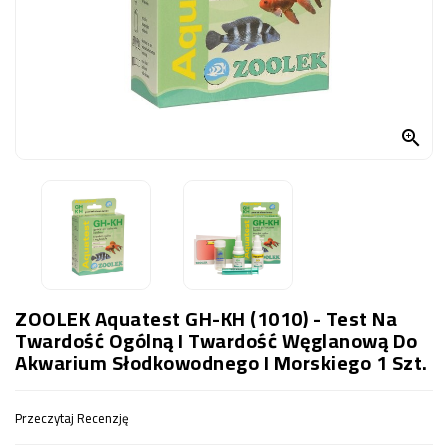
OCZKO
WODNE
(SPRZĘT)
KONTAKT
Z

NAMI
ZOOLEK Aquatest GH-KH (1010) - Test Na
Twardość Ogólną I Twardość Węglanową Do
Akwarium Słodkowodnego I Morskiego 1 Szt.
Przeczytaj Recenzję