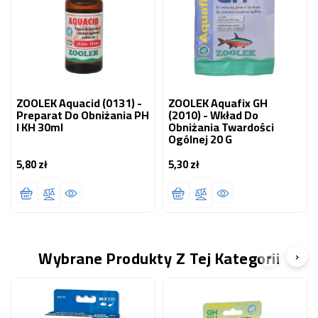
ZOOLEK Aquacid (0131) -
ZOOLEK Aquafix GH
Preparat Do Obniżania PH
(2010) - Wkład Do
I KH 30ml
Obniżania Twardości
Ogólnej 20 G
5,80 zł
5,30 zł
Cena
Cena
Wybrane Produkty Z Tej Kategorii
‹
›