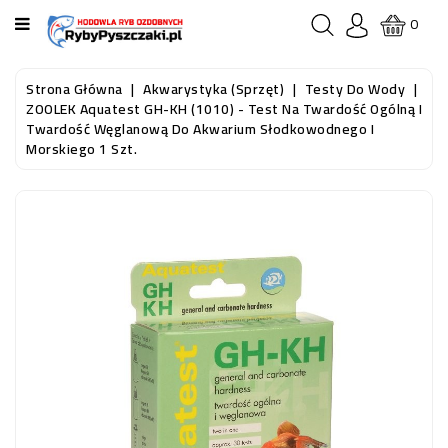
KATEGORIA
0
STRONA
Strona Główna
Akwarystyka (sprzęt)
Testy Do Wody
GŁÓWNA
ZOOLEK Aquatest GH-KH (1010) - Test Na Twardość Ogólną I
Twardość Węglanową Do Akwarium Słodkowodnego I
Morskiego 1 Szt.
RYBY
AKWARIOWE
RYBY
DO
OCZKA
WODNEGO
I
STAWU
AKWARYSTYKA
(SPRZĘT)