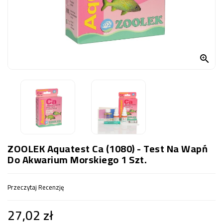
OCZKO
WODNE
(SPRZĘT)
KONTAKT

Z
NAMI
ZOOLEK Aquatest Ca (1080) - Test Na Wapń
Do Akwarium Morskiego 1 Szt.
Przeczytaj Recenzję
27,02 zł