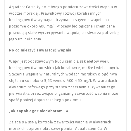
Aquatest Ca służy do łatwego pomiaru zawartości wapnia w
wodzie morskiej. Prawidłowy rozwój korali i innych
bezkręgowców wymaga utrzymania stężenia wapnia na
poziomie około 400 mg/l. Procesy biologiczne i chemiczne
powodują stałe wyczerpywanie wapnia, co stwarza potrzebę
jego uzupełniania.
Po co mierzyć zawartość wapnia
Wapń jest podstawowym budulcem dla szkieletów wielu
bezkręgowców morskich jak koralowce, małże i wiele innych.
Stężenie wapnia w naturalnych wodach morskich o ogólnym
stężeniu soli około 3,5% wynosi 400-450 mg/l. W warunkach
akwarium rafowego przy stałym znacznym zużywaniu tego
pierwiastka przez żyjące organizmy zawartość wapnia może
spaść poniżej dopuszczalnego poziomu.
Jak zapobiegać niedoborom CA
Zaleca się stałą kontrolę zawartości wapnia w akwariach
morskich poprzez okresowy pomiar Aquatestem Ca. W