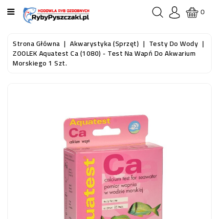
KATEGORIA
0
STRONA
Strona Główna
Akwarystyka (sprzęt)
Testy Do Wody
GŁÓWNA
ZOOLEK Aquatest Ca (1080) - Test Na Wapń Do Akwarium
Morskiego 1 Szt.
RYBY
AKWARIOWE
RYBY
DO
OCZKA
WODNEGO
I
STAWU
AKWARYSTYKA
(SPRZĘT)