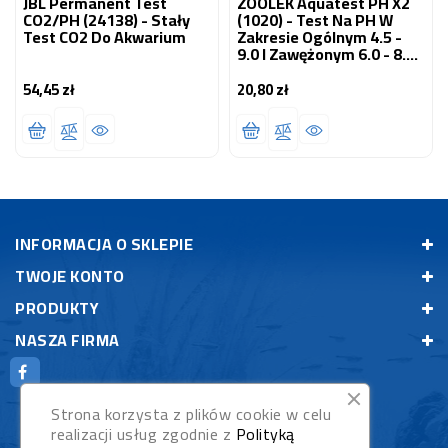
JBL Permanent Test
ZOOLEK Aquatest PH X2
CO2/PH (24138) - Stały
(1020) - Test Na PH W
Test CO2 Do Akwarium
Zakresie Ogólnym 4.5 -
9.0 I Zawężonym 6.0 - 8.0
Do Akwarium
Słodkowodnego 1 Szt.
54,45 zł
20,80 zł
Cena
Cena
INFORMACJA O SKLEPIE
TWOJE KONTO
PRODUKTY
NASZA FIRMA
Strona korzysta z plików cookie w celu
realizacji usług zgodnie z
Polityką