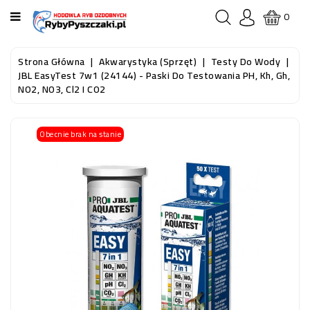
KATEGORIA
0
STRONA
Strona Główna
Akwarystyka (sprzęt)
Testy Do Wody
GŁÓWNA
JBL EasyTest 7w1 (24144) - Paski Do Testowania PH, Kh, Gh,
NO2, NO3, Cl2 I CO2
RYBY
AKWARIOWE
Obecnie brak na stanie
RYBY
DO
OCZKA
WODNEGO
I
STAWU
AKWARYSTYKA
(SPRZĘT)