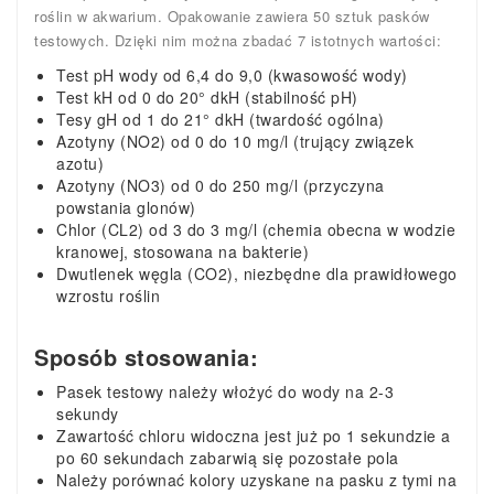
roślin w akwarium. Opakowanie zawiera 50 sztuk pasków
testowych. Dzięki nim można zbadać 7 istotnych wartości:
Test pH wody od 6,4 do 9,0 (kwasowość wody)
Test kH od 0 do 20° dkH (stabilność pH)
Tesy gH od 1 do 21° dkH (twardość ogólna)
Azotyny (NO2) od 0 do 10 mg/l (trujący związek
azotu)
Azotyny (NO3) od 0 do 250 mg/l (przyczyna
powstania glonów)
Chlor (CL2) od 3 do 3 mg/l (chemia obecna w wodzie
kranowej, stosowana na bakterie)
Dwutlenek węgla (CO2), niezbędne dla prawidłowego
wzrostu roślin
Sposób stosowania:
Pasek testowy należy włożyć do wody na 2-3
sekundy
Zawartość chloru widoczna jest już po 1 sekundzie a
po 60 sekundach zabarwią się pozostałe pola
Należy porównać kolory uzyskane na pasku z tymi na