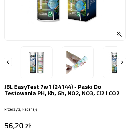
OCZKO
WODNE
(SPRZĘT)
KONTAKT

Z
NAMI


JBL EasyTest 7w1 (24144) - Paski Do
Testowania PH, Kh, Gh, NO2, NO3, Cl2 I CO2
Przeczytaj Recenzję
56,20 zł