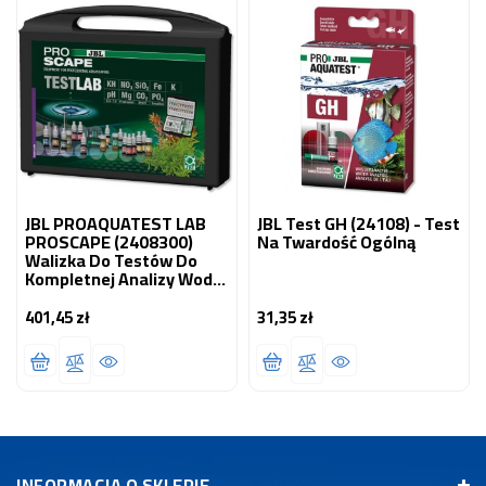
JBL PROAQUATEST LAB
JBL Test GH (24108) - Test
PROSCAPE (2408300)
Na Twardość Ogólną
Walizka Do Testów Do
Kompletnej Analizy Wody
W Akwariach Z Roślinami
401,45 zł
31,35 zł
Cena
Cena
INFORMACJA O SKLEPIE