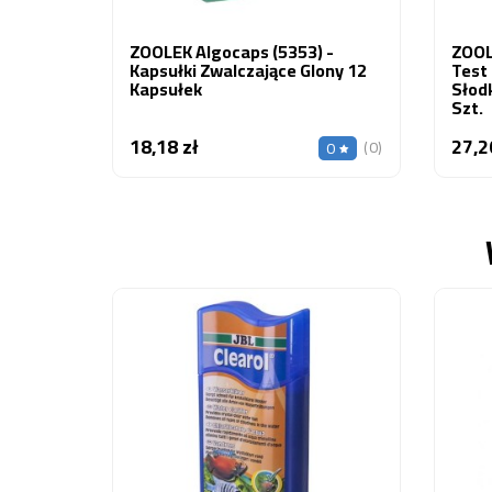
ZOOLEK Algocaps (5353) -
ZOOL
Kapsułki Zwalczające Glony 12
Test
Kapsułek
Słod
Szt.
18,18 zł
27,2
Cena
(0)
0