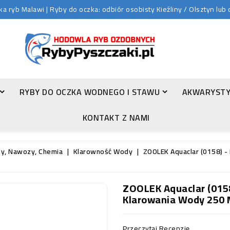
 ryb Malawi | Ryby do oczka: odbiór osobisty Kieźliny / Olsztyn lu
RYBY DO OCZKA WODNEGO I STAWU
AKWARYSTY
ZŁOTA ORFA (LEUCISCUS IDUS VAR. ORFUS)
KONTAKT Z NAMI
ty, Nawozy, Chemia
Klarowność Wody
ZOOLEK Aquaclar (0158) -
ZOOLEK Aquaclar (0158
Klarowania Wody 250 
Przeczytaj Recenzję