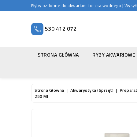
Ryby ozdobne do akwarium i oczka wodnego | Wysyłka
530 412 072
STRONA GŁÓWNA
RYBY AKWARIOWE
Strona Główna
Akwarystyka (sprzęt)
Prepara
250 Ml