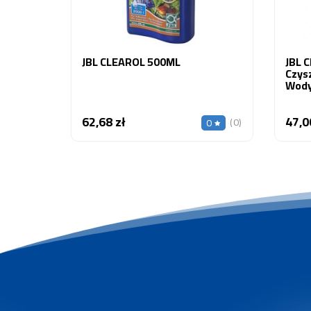
JBL CLEAROL 500ML
JBL C
Czys
Wody
62,68 zł
47,0
Cena
(0)
0