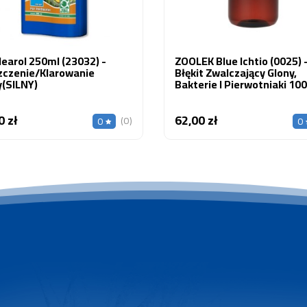
learol 250ml (23032) -
ZOOLEK Blue Ichtio (0025) 
zczenie/Klarowanie
Błękit Zwalczający Glony,
(SILNY)
Bakterie I Pierwotniaki 10
0 zł
62,00 zł
Cena
Cena
(0)
0
0