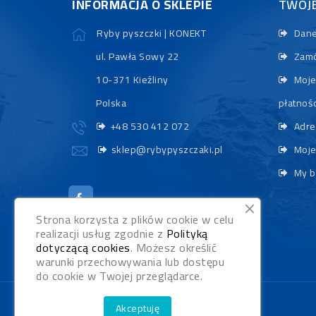
INFORMACJA O SKLEPIE
TWOJ
Ryby pyszczki | KONEKT
Dane
ul. Pawła Sowy 22
Zamó
10-371 Kieźliny
Moje
Polska
płatnośc
+48 530 412 072
Adre
sklep@rybypyszczaki.pl
Moje
My b
Strona korzysta z plików cookie w celu
realizacji usług zgodnie z
Polityką
dotyczącą cookies
. Możesz określić
warunki przechowywania lub dostępu
do cookie w Twojej przeglądarce.
Akceptuję