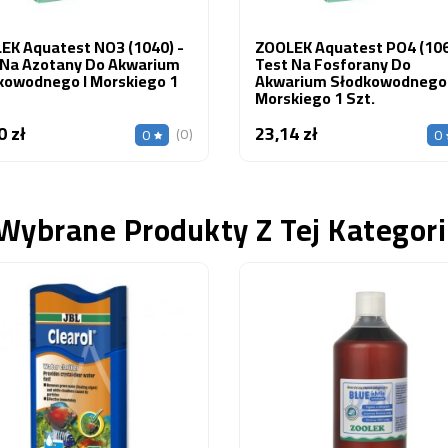
EK Aquatest NO3 (1040) -
ZOOLEK Aquatest PO4 (106
 Na Azotany Do Akwarium
Test Na Fosforany Do
kowodnego I Morskiego 1
Akwarium Słodkowodnego 
Morskiego 1 Szt.
0 zł
23,14 zł
Cena
Cena
(0)
0
0
Wybrane Produkty Z Tej Kategori