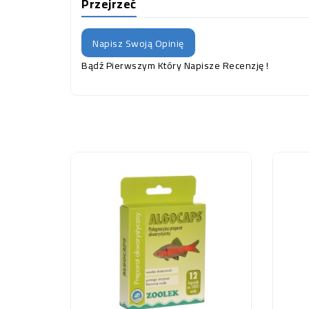
Przejrzeć
Napisz Swoją Opinię
Bądź Pierwszym Który Napisze Recenzję !