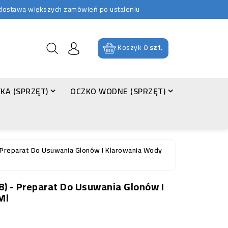
b dostawa większych zamówień po ustaleniu
Koszyk
0
szt.
KA (SPRZĘT)
OCZKO WODNE (SPRZĘT)
 Preparat Do Usuwania Glonów I Klarowania Wody
) - Preparat Do Usuwania Glonów I
Ml