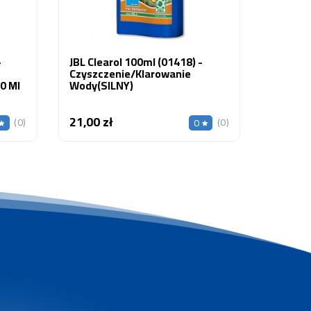
-
JBL Clearol 100ml (01418) -
Czyszczenie/Klarowanie
00 Ml
Wody(SILNY)
21,00 zł
Cena
(0)
(0)
0