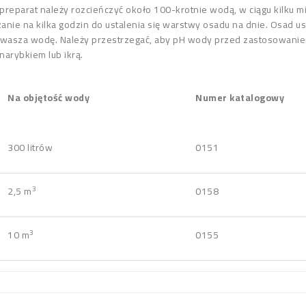
m preparat należy rozcieńczyć około 100-krotnie wodą, w ciągu kilku
anie na kilka godzin do ustalenia się warstwy osadu na dnie. Osad 
kwasza wodę. Należy przestrzegać, aby pH wody przed zastosowaniem
narybkiem lub ikrą.
Na objętość wody
Numer katalogowy
300 litrów
0151
3
2,5 m
0158
3
10 m
0155