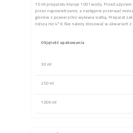
10 ml preparatu klaruje 100 l wody. Przed użycie
przez napowietrzanie, a następnie przerwać miesz
glonów z powierzchni wyławia siatką. Preparat za
niższa niż 4°d. Nie należy stosować w akwariach z 
Objętość opakowania
30 ml
250 ml
1000 ml