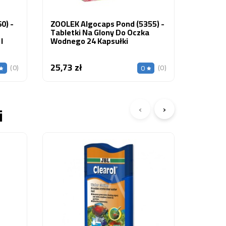
0) -
ZOOLEK Algocaps Pond (5355) -
Tabletki Na Glony Do Oczka
I
Wodnego 24 Kapsułki
25,73 zł
Cena
(0)
(0)
0
‹
›
i
Obecnie
ZOOLEK 
Błękit 
Bakteri
24,50 z