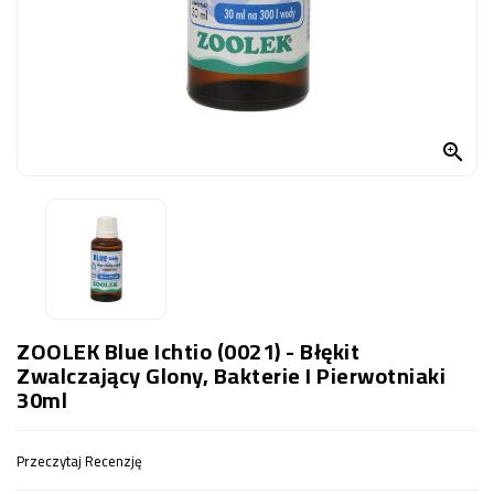
OCZKO
WODNE
(SPRZĘT)
KONTAKT
Z

NAMI
ZOOLEK Blue Ichtio (0021) - Błękit
Zwalczający Glony, Bakterie I Pierwotniaki
30ml
Przeczytaj Recenzję