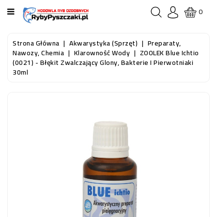
KATEGORIA
0
STRONA
Strona Główna
Akwarystyka (sprzęt)
Preparaty,
GŁÓWNA
Nawozy, Chemia
Klarowność Wody
ZOOLEK Blue Ichtio
(0021) - Błękit Zwalczający Glony, Bakterie I Pierwotniaki
30ml
RYBY
AKWARIOWE
RYBY
DO
OCZKA
WODNEGO
I
STAWU
AKWARYSTYKA
(SPRZĘT)