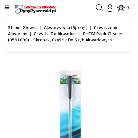
KATEGORIA
0
STRONA
Strona Główna
Akwarystyka (sprzęt)
Czyszczenie
GŁÓWNA
Akwarium
Czyściki Do Akwarium
EHEIM RapidCleaner
(3591000) - Skrobak, Czyścik Do Szyb Akwariowych
RYBY
AKWARIOWE
RYBY
DO
OCZKA
WODNEGO
I
STAWU
AKWARYSTYKA
(SPRZĘT)