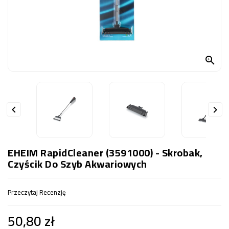
OCZKO
WODNE
(SPRZĘT)
KONTAKT

Z
NAMI


EHEIM RapidCleaner (3591000) - Skrobak,
Czyścik Do Szyb Akwariowych
Przeczytaj Recenzję
50,80 zł