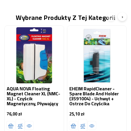
Wybrane Produkty Z Tej Kategorii
‹
›
AQUA NOVA Floating
EHEIM RapidCleaner -
Magnet Cleaner XL (NMC-
Spare Blade And Holder
XL) - Czyścik
(3591004) - Uchwyt +
Magnetyczny, Pływający
Ostrze Do Czyścika
76,00 zł
25,10 zł
Cena
Cena