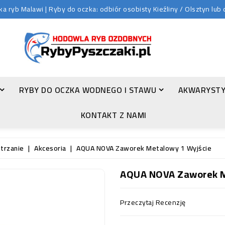
 ryb Malawi | Ryby do oczka: odbiór osobisty Kieźliny / Olsztyn lu
RYBY DO OCZKA WODNEGO I STAWU
AKWARYSTY
ZŁOTA ORFA (LEUCISCUS IDUS VAR. ORFUS)
KONTAKT Z NAMI
trzanie
Akcesoria
AQUA NOVA Zaworek Metalowy 1 Wyjście
AQUA NOVA Zaworek M
Przeczytaj Recenzję