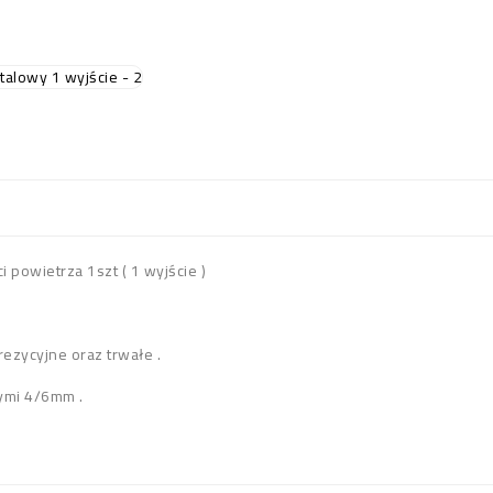
 powietrza 1szt ( 1 wyjście )
rezycyjne oraz trwałe .
ymi 4/6mm .