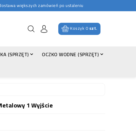
b dostawa większych zamówień po ustaleniu
Koszyk
0
szt.
KA (SPRZĘT)
OCZKO WODNE (SPRZĘT)
etalowy 1 Wyjście