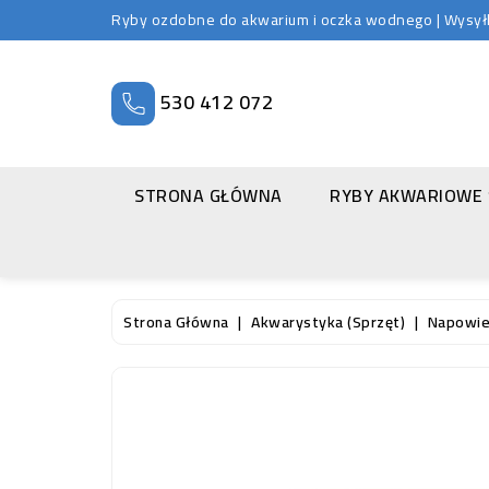
Ryby ozdobne do akwarium i oczka wodnego | Wysyłka
530 412 072
STRONA GŁÓWNA
RYBY AKWARIOWE
Strona Główna
Akwarystyka (sprzęt)
Napowie