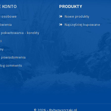
E KONTO
PRODUKTY
 osobowe
Nowe produkty
wienia
Najczęściej kupowane
 pokwitowania - korekty
i
sy
 powiadomienia
log comments
© 2026 - Rybypyszczaki.pl