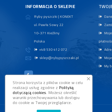
INFORMACJA O SKLEPIE
TWOJ
Ryby pyszczki | KONEKT
Dane
ul. Pawła Sowy 22
Zamó
10-371 Kieźliny
Moje
Polska
płatnośc
+48 530 412 072
Adre
sklep@rybypyszczaki.pl
Moje
My b
Strona korzysta z plików cookie w celu
realizacji usług zgodnie z
Polityką
dotyczącą cookies
. Możesz określić
warunki przechowywania lub dostępu
do cookie w Twojej przeglądarce.