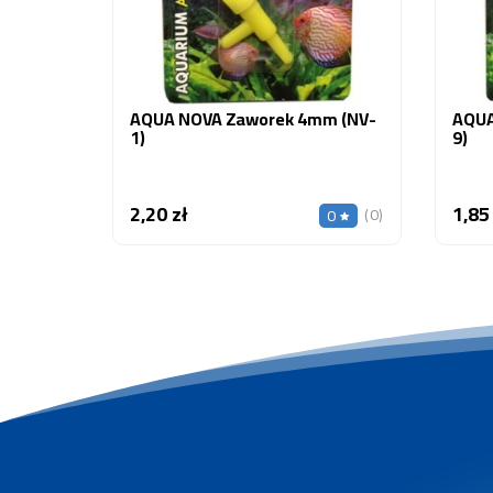
AQUA NOVA Zaworek 4mm (NV-
AQUA
1)
9)
2,20 zł
1,85
Cena
(0)
0