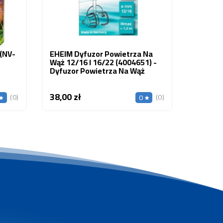
(NV-
EHEIM Dyfuzor Powietrza Na
Wąż 12/16 I 16/22 (4004651) -
Dyfuzor Powietrza Na Wąż
38,00 zł
Cena
(0)
(0)
0