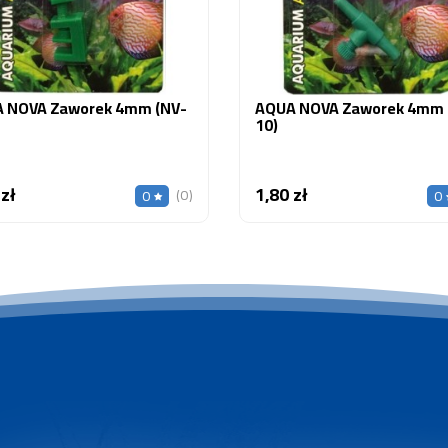
 NOVA Zaworek 4mm (NV-
AQUA NOVA Zaworek 4mm 
10)
 zł
1,80 zł
Cena
Cena
(0)
0
0