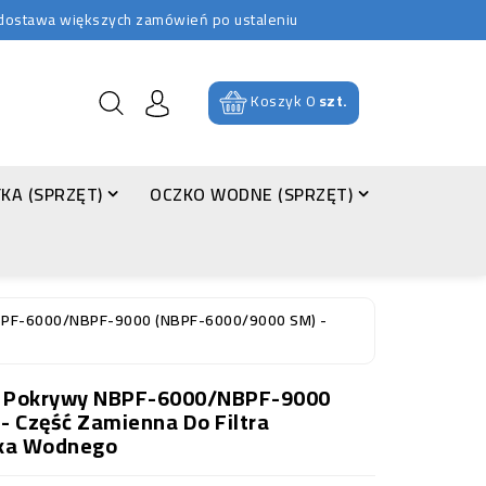
b dostawa większych zamówień po ustaleniu
Koszyk
0
szt.
KA (SPRZĘT)
OCZKO WODNE (SPRZĘT)
BPF-6000/NBPF-9000 (NBPF-6000/9000 SM) -
 Pokrywy NBPF-6000/NBPF-9000
 Część Zamienna Do Filtra
zka Wodnego