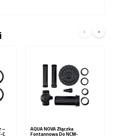
‹
›
i
AQUA N
Rozwart
1,95 zł
r –
AQUA NOVA Złączka
V-C
Fontannowa Do NCM-