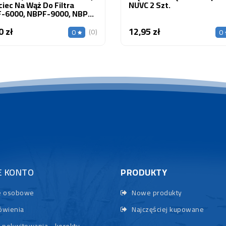
ciec Na Wąż Do Filtra
NUVC 2 Szt.
-6000, NBPF-9000, NBPF-
0, NBPF-15000
0 zł
12,95 zł
Cena
Cena
(0)
0
0
E KONTO
PRODUKTY
 osobowe
Nowe produkty
wienia
Najczęściej kupowane