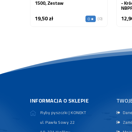
1500, Zestaw
- Kró
NBPF
1200
19,50 zł
12,9
Cena
(0)
0
INFORMACJA O SKLEPIE
TWOJ
Ryby pyszczki | KONEKT
Dane
ul. Pawła Sowy 22
Zamó