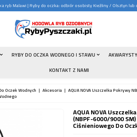
 ryb Malawi | Ryby do oczka: odbiór osobisty Kieźliny / Olsztyn lu
RYBY DO OCZKA WODNEGO I STAWU
AKWARYSTY
ZŁOTA ORFA (LEUCISCUS IDUS VAR. ORFUS)
KONTAKT Z NAMI
Do Oczek Wodnych
Akcesoria
AQUA NOVA Uszczelka Pokrywy N
 Wodnego
AQUA NOVA Uszczelka
(NBPF-6000/9000 SM) -
Ciśnieniowego Do Oc