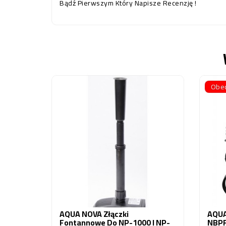
Bądź Pierwszym Który Napisze Recenzję !
Obec
AQUA NOVA Złączki
AQUA
Fontannowe Do NP-1000 I NP-
NBPF