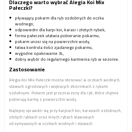
Dlaczego warto wybrać Alegia Koi Mix
Pałeczki?
pływający pokarm dla ryb ozdobnych do oczka
wodnego,
odpowiedni dla karpi koi, karasi i złotych rybek,
forma pałeczek ułatwia pobieranie pokarmu,
pokarm unosi się na powierzchni wody,
łatwa kontrola ilości zjadanego pokarmu,
wygodne opakowanie 3L,
dobry wybór do regularnego karmienia ryb w sezonie.
Zastosowanie
Alegia Koi Mix Pałeczki można stosować w oczkach wodnych,
stawach ogrodowych i większych zbiornikach z rybami
ozdobnymi. Pokarm jest przeznaczony dla ryb, które chętnie
pobierają karmę z powierzchni wody.
Najlepiej sprawdzi się przy karpiach koi, karasiach ozdobnych,
złotych rybkach oraz innych rybach stawowych
utrzymywanych w oczkach wodnych i stawach.