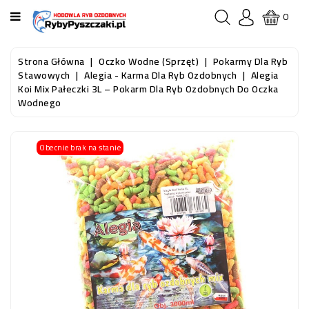
KATEGORIA
0
STRONA
Strona Główna
Oczko Wodne (sprzęt)
Pokarmy Dla Ryb
GŁÓWNA
Stawowych
Alegia - Karma Dla Ryb Ozdobnych
Alegia
Koi Mix Pałeczki 3L – Pokarm Dla Ryb Ozdobnych Do Oczka
Wodnego
RYBY
AKWARIOWE
Obecnie brak na stanie
RYBY
DO
OCZKA
WODNEGO
I
STAWU
AKWARYSTYKA
(SPRZĘT)