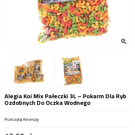
OCZKO
WODNE
(SPRZĘT)
KONTAKT
Z

NAMI
Alegia Koi Mix Pałeczki 3L – Pokarm Dla Ryb
Ozdobnych Do Oczka Wodnego
Przeczytaj Recenzję