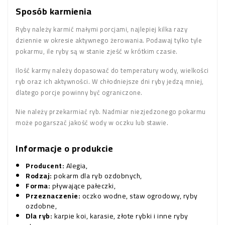
Sposób karmienia
Ryby należy karmić małymi porcjami, najlepiej kilka razy
dziennie w okresie aktywnego żerowania. Podawaj tylko tyle
pokarmu, ile ryby są w stanie zjeść w krótkim czasie.
Ilość karmy należy dopasować do temperatury wody, wielkości
ryb oraz ich aktywności. W chłodniejsze dni ryby jedzą mniej,
dlatego porcje powinny być ograniczone.
Nie należy przekarmiać ryb. Nadmiar niezjedzonego pokarmu
może pogarszać jakość wody w oczku lub stawie.
Informacje o produkcie
Producent:
Alegia,
Rodzaj:
pokarm dla ryb ozdobnych,
Forma:
pływające pałeczki,
Przeznaczenie:
oczko wodne, staw ogrodowy, ryby
ozdobne,
Dla ryb:
karpie koi, karasie, złote rybki i inne ryby