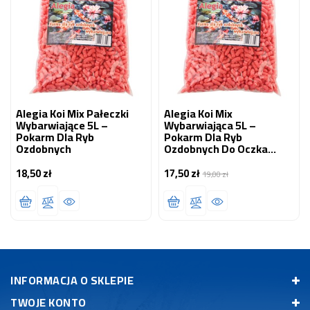
Alegia Koi Mix Pałeczki
Alegia Koi Mix
Wybarwiające 5L –
Wybarwiająca 5L –
Pokarm Dla Ryb
Pokarm Dla Ryb
Ozdobnych
Ozdobnych Do Oczka
Wodnego
18,50 zł
17,50 zł
Cena
Normalna
Cena
19,00 zł
cena
INFORMACJA O SKLEPIE
TWOJE KONTO