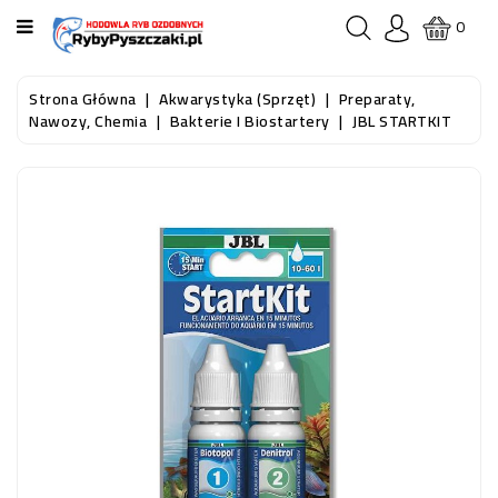
KATEGORIA
0
STRONA
Strona Główna
Akwarystyka (sprzęt)
Preparaty,
GŁÓWNA
Nawozy, Chemia
Bakterie I Biostartery
JBL STARTKIT
RYBY
AKWARIOWE
RYBY
DO
OCZKA
WODNEGO
I
STAWU
AKWARYSTYKA
(SPRZĘT)