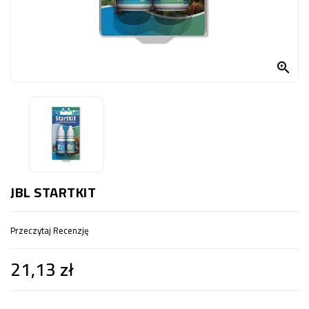
OCZKO
WODNE
(SPRZĘT)

KONTAKT
Z
NAMI
JBL STARTKIT
Przeczytaj Recenzję
21,13 zł