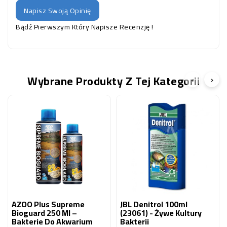
Napisz Swoją Opinię
Bądź Pierwszym Który Napisze Recenzję !
Wybrane Produkty Z Tej Kategorii
‹
›
AZOO Plus Supreme
JBL Denitrol 100ml
Bioguard 250 Ml –
(23061) - Żywe Kultury
Bakterie Do Akwarium
Bakterii