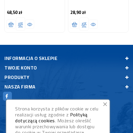
48,50 zł
28,90 zł
Cena
Cena
INFORMACJA O SKLEPIE
TWOJE KONTO
PRODUKTY
NASZA FIRMA
Strona korzysta z plików cookie w celu
realizacji usług zgodnie z
Polityką
dotyczącą cookies
. Możesz określić
warunki przechowywania lub dostępu
do cookie w Twojej przeglądarce.