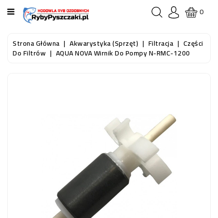
KATEGORIA
0
STRONA
Strona Główna
Akwarystyka (sprzęt)
Filtracja
Części
GŁÓWNA
Do Filtrów
AQUA NOVA Wirnik Do Pompy N-RMC-1200
RYBY
AKWARIOWE
RYBY
DO
OCZKA
WODNEGO
I
STAWU
AKWARYSTYKA
(SPRZĘT)