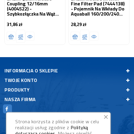
Coupling 12/16mm
Fine Filter Pad (7444138)
(4004522) -
- Pojemnik Na Wkłady Do
Szybkozłączka Na Wąż
Aquaball 160/200/240
12/16mm
(2401, 2402, 2403)
31,86 zł
28,29 zł
Cena
Cena
INFORMACJA O SKLEPIE
TWOJE KONTO
PRODUKTY
NASZA FIRMA
Strona korzysta z plików cookie w celu
realizacji usług zgodnie z
Polityką
dotyczącą cookies
. Możesz określić