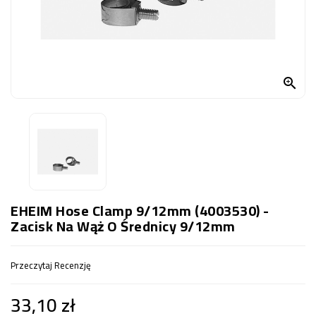
OCZKO
WODNE
(SPRZĘT)
KONTAKT

Z
NAMI
EHEIM Hose Clamp 9/12mm (4003530) -
Zacisk Na Wąż O Średnicy 9/12mm
Przeczytaj Recenzję
33,10 zł