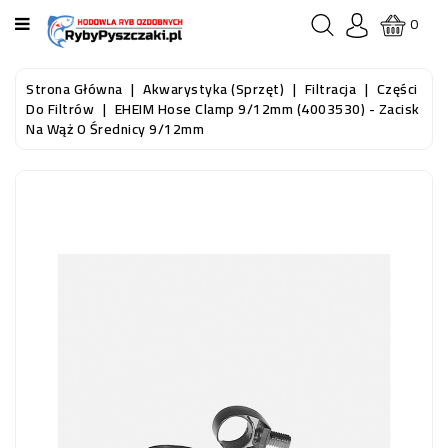
KATEGORIA
0
STRONA
Strona Główna
Akwarystyka (sprzęt)
Filtracja
Części
GŁÓWNA
Do Filtrów
EHEIM Hose Clamp 9/12mm (4003530) - Zacisk
Na Wąż O Średnicy 9/12mm
RYBY
AKWARIOWE
RYBY
DO
OCZKA
WODNEGO
I
STAWU
AKWARYSTYKA
(SPRZĘT)