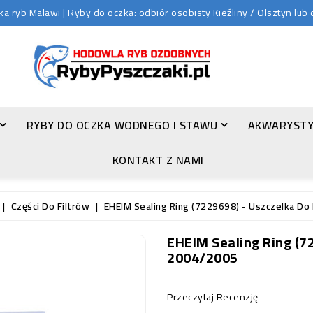
 ryb Malawi | Ryby do oczka: odbiór osobisty Kieźliny / Olsztyn lu
RYBY DO OCZKA WODNEGO I STAWU
AKWARYSTY
ZŁOTA ORFA (LEUCISCUS IDUS VAR. ORFUS)
KONTAKT Z NAMI
Części Do Filtrów
EHEIM Sealing Ring (7229698) - Uszczelka Do
EHEIM Sealing Ring (72
2004/2005
Przeczytaj Recenzję