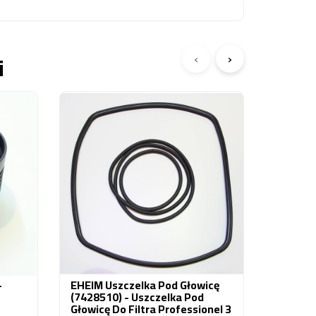
‹
›
i
Obecnie
EHEIM 
2232/2
387,23
-
EHEIM Uszczelka Pod Głowicę
(7428510) - Uszczelka Pod
Głowicę Do Filtra Professionel 3