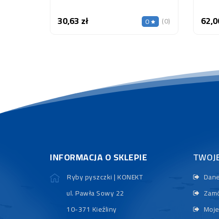
30,63 zł
62,0
Cena
(0)
0
INFORMACJA O SKLEPIE
TWOJ
Ryby pyszczki | KONEKT
Dane
ul. Pawła Sowy 22
Zamó
10-371 Kieźliny
Moje