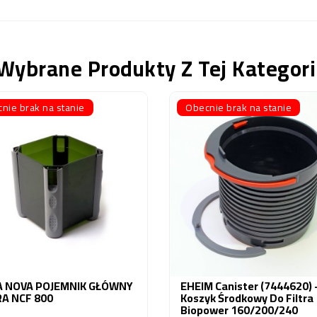
Wybrane Produkty Z Tej Kategori
nie brak na stanie
Obecnie brak na stanie
 NOVA POJEMNIK GŁÓWNY
EHEIM Canister (7444620) 
RA NCF 800
Koszyk Środkowy Do Filtra
Biopower 160/200/240