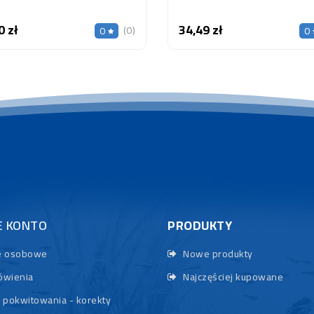
0 zł
34,49 zł
Cena
Cena
(0)
0
0
E KONTO
PRODUKTY
 osobowe
Nowe produkty
wienia
Najczęściej kupowane
 pokwitowania - korekty