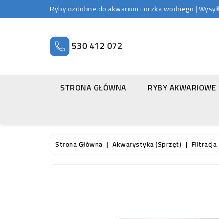
Ryby ozdobne do akwarium i oczka wodnego | Wysyłka
530 412 072
STRONA GŁÓWNA
RYBY AKWARIOWE
Strona Główna
Akwarystyka (sprzęt)
Filtracja