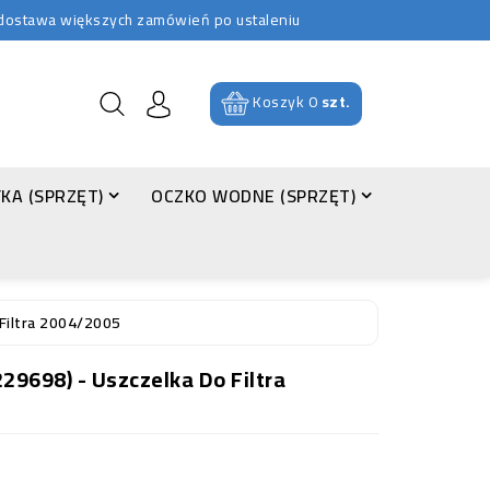
b dostawa większych zamówień po ustaleniu
Koszyk
0
szt.
KA (SPRZĘT)
OCZKO WODNE (SPRZĘT)
 Filtra 2004/2005
29698) - Uszczelka Do Filtra