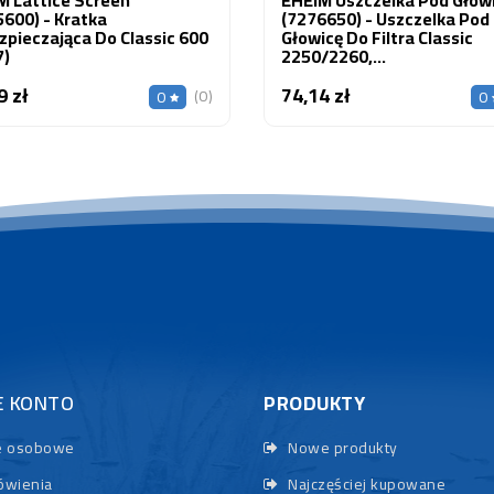
600) - Kratka
(7276650) - Uszczelka Pod
zpieczająca Do Classic 600
Głowicę Do Filtra Classic
7)
2250/2260,
3450/3455/3460/3465/34
9 zł
74,14 zł
Cena
Cena
(0)
0
0
E KONTO
PRODUKTY
 osobowe
Nowe produkty
wienia
Najczęściej kupowane