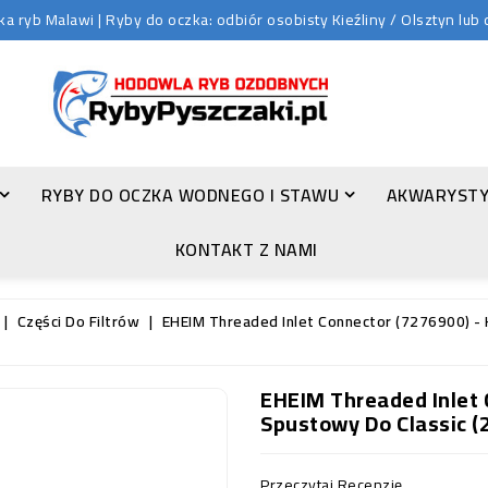
 ryb Malawi | Ryby do oczka: odbiór osobisty Kieźliny / Olsztyn lu
RYBY DO OCZKA WODNEGO I STAWU
AKWARYSTY
ZŁOTA ORFA (LEUCISCUS IDUS VAR. ORFUS)
KONTAKT Z NAMI
Części Do Filtrów
EHEIM Threaded Inlet Connector (7276900) - 
EHEIM Threaded Inlet 
Spustowy Do Classic (2
Przeczytaj Recenzję