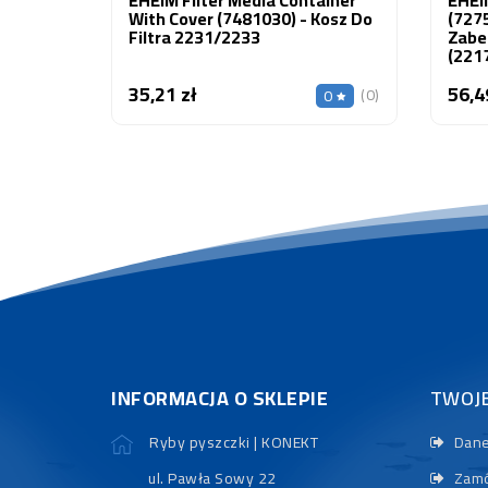
With Cover (7481030) - Kosz Do
(7275
Filtra 2231/2233
Zabe
(221
35,21 zł
56,4
Cena
(0)
0
INFORMACJA O SKLEPIE
TWOJ
Ryby pyszczki | KONEKT
Dane
ul. Pawła Sowy 22
Zamó