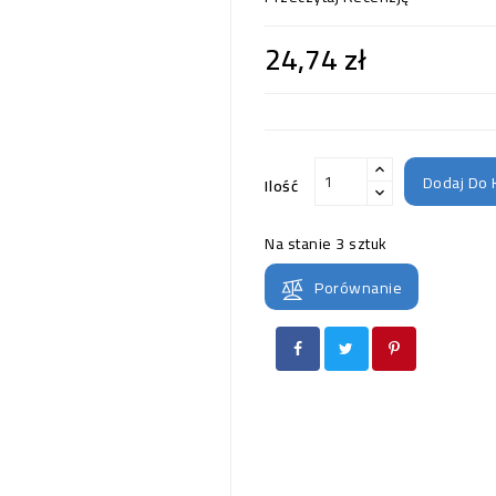
24,74 zł
Dodaj Do 
Ilość
Na stanie
3 sztuk
Porównanie