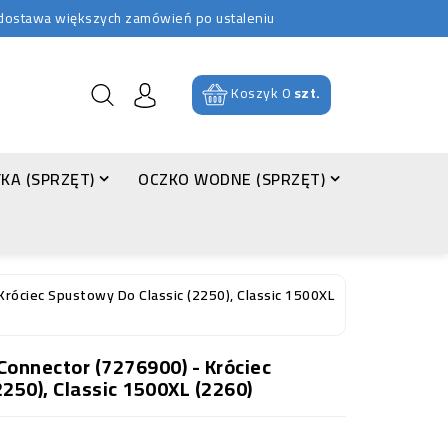
b dostawa większych zamówień po ustaleniu
Koszyk
0
szt.
KA (SPRZĘT)
OCZKO WODNE (SPRZĘT)
Króciec Spustowy Do Classic (2250), Classic 1500XL
Connector (7276900) - Króciec
250), Classic 1500XL (2260)