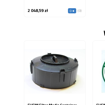
2 048,59 zł
Cena
(0)
0
EHEIM Filter Media Container
EHEI