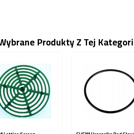
Wybrane Produkty Z Tej Kategori
M Lattice Screen
EHEIM Uszczelka Pod Głow