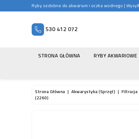
Ryby ozdobne do akwarium i oczka wodnego | Wysyłka
530 412 072
STRONA GŁÓWNA
RYBY AKWARIOWE
Strona Główna
Akwarystyka (sprzęt)
Filtracja
(2260)