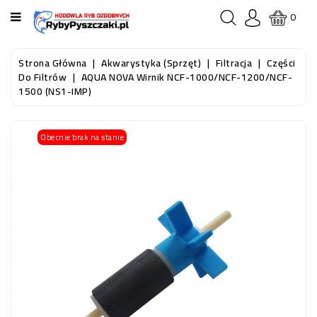
KATEGORIA
0
STRONA
Strona Główna
Akwarystyka (sprzęt)
Filtracja
Części
GŁÓWNA
Do Filtrów
AQUA NOVA Wirnik NCF-1000/NCF-1200/NCF-
1500 (NS1-IMP)
RYBY
AKWARIOWE
Obecnie brak na stanie
RYBY
DO
OCZKA
WODNEGO
I
STAWU
AKWARYSTYKA
(SPRZĘT)