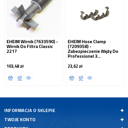
EHEIM Wirnik (7633590) -
EHEIM Hose Clamp
Wirnik Do Filtra Classic
(7209358) -
2217
Zabezpieczenie Węży Do
Professionel 3
1200XL/1200XLT
(2080,2180)
103,48 zł
23,62 zł
Cena
Cena
INFORMACJA O SKLEPIE
TWOJE KONTO