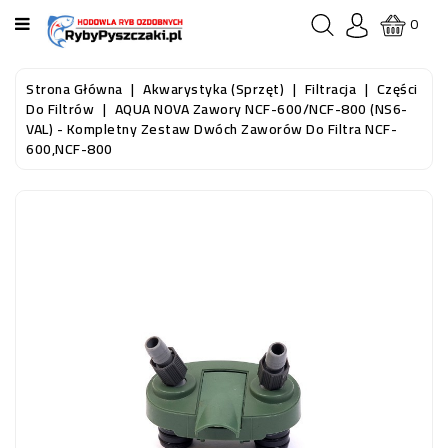
KATEGORIA
0
STRONA
Strona Główna
Akwarystyka (sprzęt)
Filtracja
Części
GŁÓWNA
Do Filtrów
AQUA NOVA Zawory NCF-600/NCF-800 (NS6-
VAL) - Kompletny Zestaw Dwóch Zaworów Do Filtra NCF-
600,NCF-800
RYBY
AKWARIOWE
RYBY
DO
OCZKA
WODNEGO
I
STAWU
AKWARYSTYKA
(SPRZĘT)