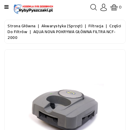
KATEGORIA
0
STRONA
Strona Główna
Akwarystyka (sprzęt)
Filtracja
Części
GŁÓWNA
Do Filtrów
AQUA NOVA POKRYWA GŁÓWNA FILTRA NCF-
2000
RYBY
AKWARIOWE
RYBY
DO
OCZKA
WODNEGO
I
STAWU
AKWARYSTYKA
(SPRZĘT)