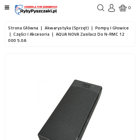
KATEGORIA
0
STRONA
Strona Główna
Akwarystyka (sprzęt)
Pompy I Głowice
GŁÓWNA
Części I Akcesoria
AQUA NOVA Zasilacz Do N-RMC 12
000 5.0A
RYBY
AKWARIOWE
RYBY
DO
OCZKA
WODNEGO
I
STAWU
AKWARYSTYKA
(SPRZĘT)