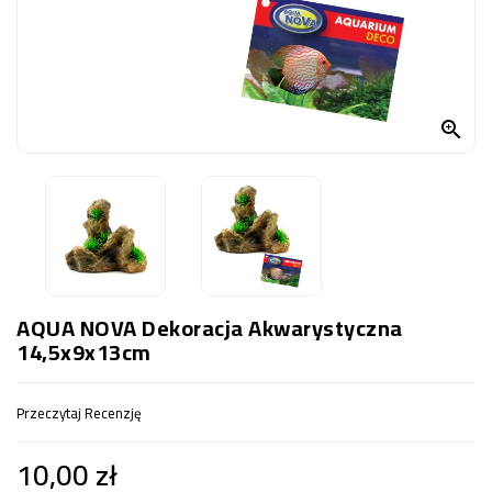
OCZKO
WODNE
(SPRZĘT)
KONTAKT

Z
NAMI
AQUA NOVA Dekoracja Akwarystyczna
14,5x9x13cm
Przeczytaj Recenzję
10,00 zł