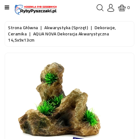
KATEGORIA
0
STRONA
Strona Główna
Akwarystyka (sprzęt)
Dekoracje,
GŁÓWNA
Ceramika
AQUA NOVA Dekoracja Akwarystyczna
14,5x9x13cm
RYBY
AKWARIOWE
RYBY
DO
OCZKA
WODNEGO
I
STAWU
AKWARYSTYKA
(SPRZĘT)