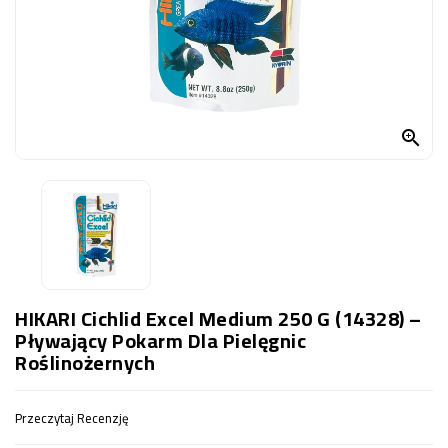
OCZKO
WODNE
(SPRZĘT)
KONTAKT
Z

NAMI
HIKARI Cichlid Excel Medium 250 G (14328) –
Pływający Pokarm Dla Pielęgnic
Roślinożernych
Przeczytaj Recenzję