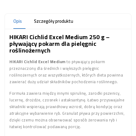
Opis
Szczegóły produktu
HIKARI Cichlid Excel Medium 250 g –
pływający pokarm dla pielęgnic
roślinożernych
HIKARI Cichlid Excel Medium
to pływający pokarm
przeznaczony dla średnich i większych pielęgnic
roślinożernych oraz wszystkożernych, których dieta powinna
zawierać duży udział składników pochodzenia roślinnego.
Formuła zawiera między innymi spirulinę, zarodki pszenicy,
lucernę, drożdże, czosnek i astaksantynę. Łatwo przyswajalne
składniki wspierają prawidłowy wzrost, dobrą kondycję oraz
atrakcyjne wybarwienie ryb. Granulat pływa przy powierzchni,
dzięki czemu można obserwować sposób żerowania ryb i
łatwiej kontrolować podawaną porcję.