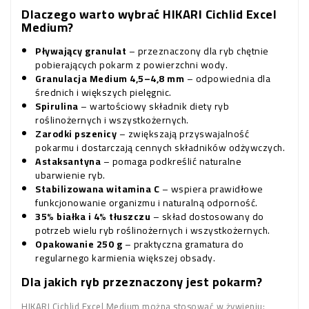
Dlaczego warto wybrać HIKARI Cichlid Excel
Medium?
Pływający granulat
– przeznaczony dla ryb chętnie
pobierających pokarm z powierzchni wody.
Granulacja Medium 4,5–4,8 mm
– odpowiednia dla
średnich i większych pielęgnic.
Spirulina
– wartościowy składnik diety ryb
roślinożernych i wszystkożernych.
Zarodki pszenicy
– zwiększają przyswajalność
pokarmu i dostarczają cennych składników odżywczych.
Astaksantyna
– pomaga podkreślić naturalne
ubarwienie ryb.
Stabilizowana witamina C
– wspiera prawidłowe
funkcjonowanie organizmu i naturalną odporność.
35% białka i 4% tłuszczu
– skład dostosowany do
potrzeb wielu ryb roślinożernych i wszystkożernych.
Opakowanie 250 g
– praktyczna gramatura do
regularnego karmienia większej obsady.
Dla jakich ryb przeznaczony jest pokarm?
HIKARI Cichlid Excel Medium można stosować w żywieniu: