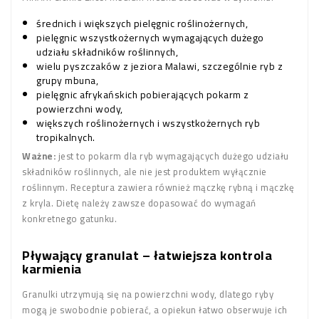
średnich i większych pielęgnic roślinożernych,
pielęgnic wszystkożernych wymagających dużego
udziału składników roślinnych,
wielu pyszczaków z jeziora Malawi, szczególnie ryb z
grupy mbuna,
pielęgnic afrykańskich pobierających pokarm z
powierzchni wody,
większych roślinożernych i wszystkożernych ryb
tropikalnych.
Ważne:
jest to pokarm dla ryb wymagających dużego udziału
składników roślinnych, ale nie jest produktem wyłącznie
roślinnym. Receptura zawiera również mączkę rybną i mączkę
z kryla. Dietę należy zawsze dopasować do wymagań
konkretnego gatunku.
Pływający granulat – łatwiejsza kontrola
karmienia
Granulki utrzymują się na powierzchni wody, dlatego ryby
mogą je swobodnie pobierać, a opiekun łatwo obserwuje ich