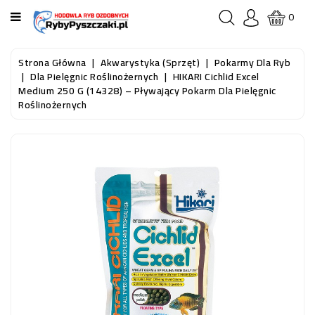
KATEGORIA
0
STRONA
Strona Główna
Akwarystyka (sprzęt)
Pokarmy Dla Ryb
GŁÓWNA
Dla Pielęgnic Roślinożernych
HIKARI Cichlid Excel
Medium 250 G (14328) – Pływający Pokarm Dla Pielęgnic
Roślinożernych
RYBY
AKWARIOWE
RYBY
DO
OCZKA
WODNEGO
I
STAWU
AKWARYSTYKA
(SPRZĘT)