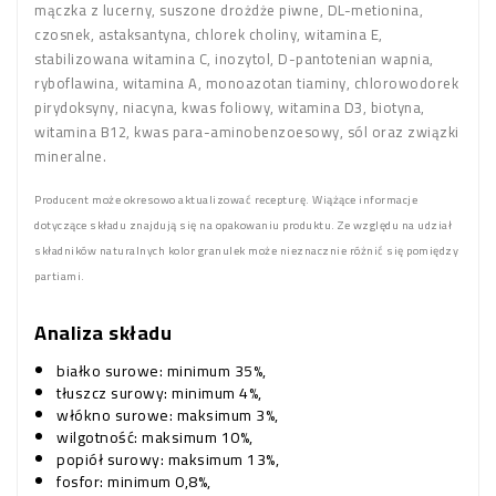
mączka z lucerny, suszone drożdże piwne, DL-metionina,
czosnek, astaksantyna, chlorek choliny, witamina E,
stabilizowana witamina C, inozytol, D-pantotenian wapnia,
ryboflawina, witamina A, monoazotan tiaminy, chlorowodorek
pirydoksyny, niacyna, kwas foliowy, witamina D3, biotyna,
witamina B12, kwas para-aminobenzoesowy, sól oraz związki
mineralne.
Producent może okresowo aktualizować recepturę. Wiążące informacje
dotyczące składu znajdują się na opakowaniu produktu. Ze względu na udział
składników naturalnych kolor granulek może nieznacznie różnić się pomiędzy
partiami.
Analiza składu
białko surowe: minimum 35%,
tłuszcz surowy: minimum 4%,
włókno surowe: maksimum 3%,
wilgotność: maksimum 10%,
popiół surowy: maksimum 13%,
fosfor: minimum 0,8%,