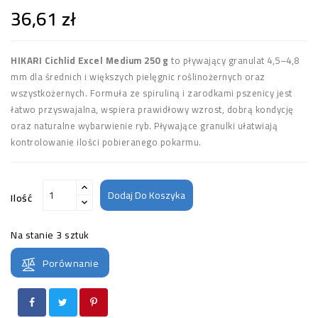
36,61 zł
HIKARI Cichlid Excel Medium 250 g
to pływający granulat 4,5–4,8
mm dla średnich i większych pielęgnic roślinożernych oraz
wszystkożernych. Formuła ze spiruliną i zarodkami pszenicy jest
łatwo przyswajalna, wspiera prawidłowy wzrost, dobrą kondycję
oraz naturalne wybarwienie ryb. Pływające granulki ułatwiają
kontrolowanie ilości pobieranego pokarmu.
Dodaj Do Koszyka
Ilość
Na stanie
3 sztuk
Porównanie