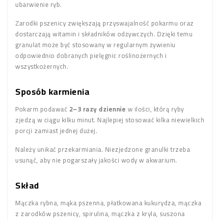
ubarwienie ryb.
Zarodki pszenicy zwiększają przyswajalność pokarmu oraz
dostarczają witamin i składników odżywczych. Dzięki temu
granulat może być stosowany w regularnym żywieniu
odpowiednio dobranych pielęgnic roślinożernych i
wszystkożernych.
Sposób karmienia
Pokarm podawać
2–3 razy dziennie
w ilości, którą ryby
zjedzą w ciągu kilku minut. Najlepiej stosować kilka niewielkich
porcji zamiast jednej dużej.
Należy unikać przekarmiania. Niezjedzone granulki trzeba
usunąć, aby nie pogarszały jakości wody w akwarium.
Skład
Mączka rybna, mąka pszenna, płatkowana kukurydza, mączka
z zarodków pszenicy, spirulina, mączka z kryla, suszona