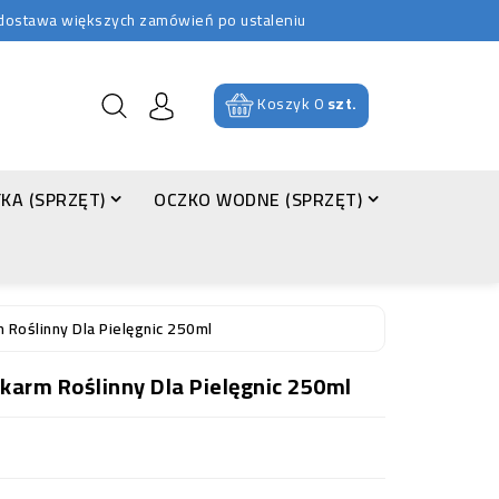
b dostawa większych zamówień po ustaleniu
Koszyk
0
szt.
KA (SPRZĘT)
OCZKO WODNE (SPRZĘT)
oślinny Dla Pielęgnic 250ml
rm Roślinny Dla Pielęgnic 250ml