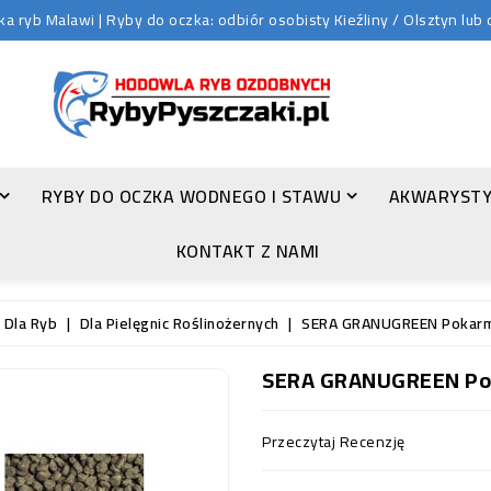
 ryb Malawi | Ryby do oczka: odbiór osobisty Kieźliny / Olsztyn lu
RYBY DO OCZKA WODNEGO I STAWU
AKWARYSTY
ZŁOTA ORFA (LEUCISCUS IDUS VAR. ORFUS)
KONTAKT Z NAMI
 Dla Ryb
Dla Pielęgnic Roślinożernych
SERA GRANUGREEN Pokarm R
SERA GRANUGREEN Poka
Przeczytaj Recenzję