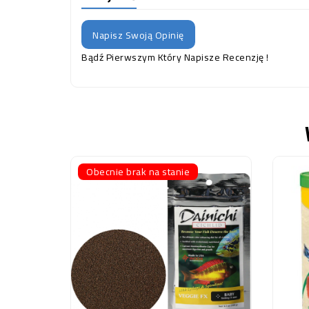
Napisz Swoją Opinię
Bądź Pierwszym Który Napisze Recenzję !
Obecnie brak na stanie