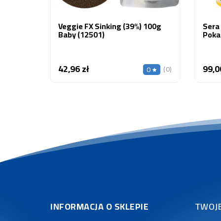
Veggie FX Sinking (39%) 100g
Sera 
Baby (12501)
Pokar
42,96 zł
99,0
Cena
(0)
0
INFORMACJA O SKLEPIE
TWOJ