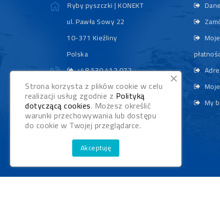
Ryby pyszczki | KONEKT
Dane
ul. Pawła Sowy 22
Zamó
10-371 Kieźliny
Moje
Polska
płatnośc
+48 530 412 072
Adre
Strona korzysta z plików cookie w celu
sklep@rybypyszczaki.pl
Moje
realizacji usług zgodnie z
Polityką
My b
dotyczącą cookies
. Możesz określić
warunki przechowywania lub dostępu
do cookie w Twojej przeglądarce.
Akceptuję
Realizacja:
WebStudioNet