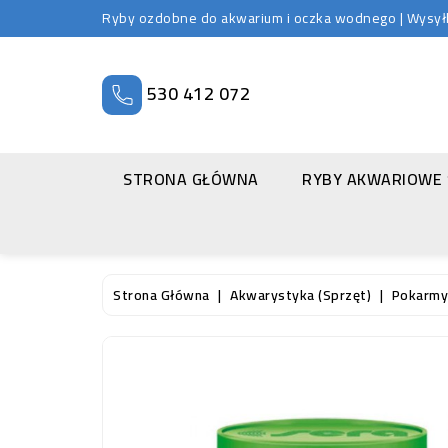
Ryby ozdobne do akwarium i oczka wodnego | Wysyłka
530 412 072
STRONA GŁÓWNA
RYBY AKWARIOWE
Strona Główna
Akwarystyka (sprzęt)
Pokarmy