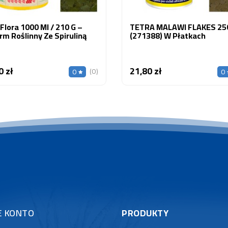
Flora 1000 Ml / 210 G –
TETRA MALAWI FLAKES 25
m Roślinny Ze Spiruliną
(271388) W Płatkach
0 zł
21,80 zł
Cena
Cena
(0)
0
0
E KONTO
PRODUKTY