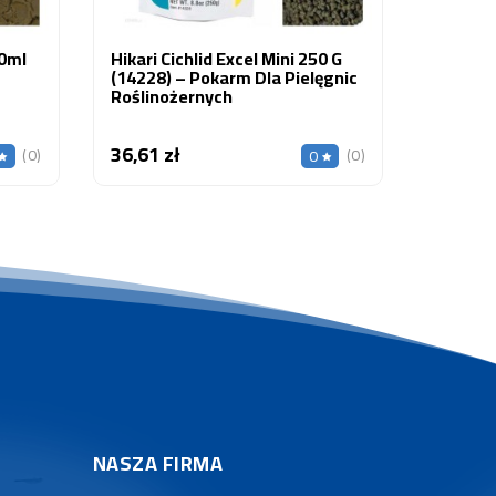
0ml
Hikari Cichlid Excel Mini 250 G
(14228) – Pokarm Dla Pielęgnic
Roślinożernych
36,61 zł
Cena
(0)
(0)
0
NASZA FIRMA