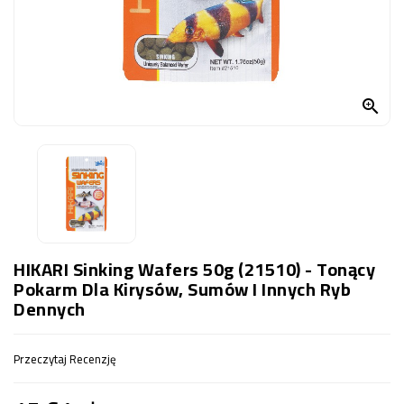
OCZKO
WODNE
(SPRZĘT)
KONTAKT

Z
NAMI
HIKARI Sinking Wafers 50g (21510) - Tonący
Pokarm Dla Kirysów, Sumów I Innych Ryb
Dennych
Przeczytaj Recenzję