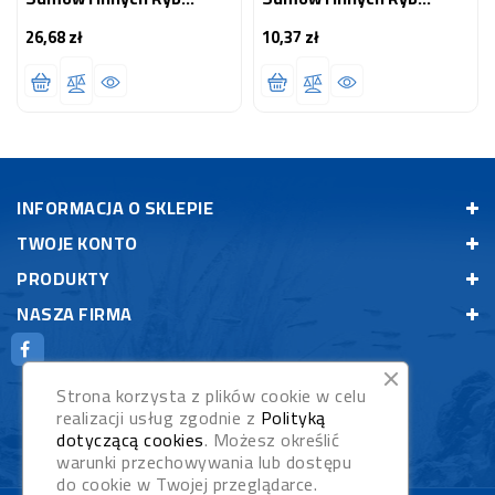
Dennych
Dennych
26,68 zł
10,37 zł
Cena
Cena
INFORMACJA O SKLEPIE
TWOJE KONTO
PRODUKTY
NASZA FIRMA
Strona korzysta z plików cookie w celu
realizacji usług zgodnie z
Polityką
dotyczącą cookies
. Możesz określić
warunki przechowywania lub dostępu
do cookie w Twojej przeglądarce.