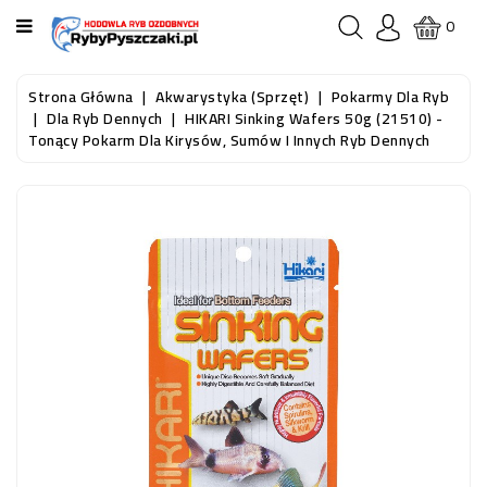
KATEGORIA
0
STRONA
Strona Główna
Akwarystyka (sprzęt)
Pokarmy Dla Ryb
GŁÓWNA
Dla Ryb Dennych
HIKARI Sinking Wafers 50g (21510) -
Tonący Pokarm Dla Kirysów, Sumów I Innych Ryb Dennych
RYBY
AKWARIOWE
RYBY
DO
OCZKA
WODNEGO
I
STAWU
AKWARYSTYKA
(SPRZĘT)