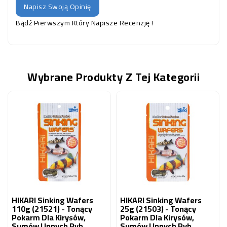
Napisz Swoją Opinię
Bądź Pierwszym Który Napisze Recenzję !
Wybrane Produkty Z Tej Kategorii
HIKARI Sinking Wafers
HIKARI Sinking Wafers
110g (21521) - Tonący
25g (21503) - Tonący
Pokarm Dla Kirysów,
Pokarm Dla Kirysów,
Sumów I Innych Ryb
Sumów I Innych Ryb