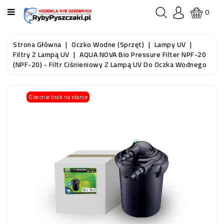
KATEGORIA
0
STRONA
Strona Główna
Oczko Wodne (sprzęt)
Lampy UV
GŁÓWNA
Filtry Z Lampą UV
AQUA NOVA Bio Pressure Filter NPF-20
(NPF-20) - Filtr Ciśnieniowy Z Lampą UV Do Oczka Wodnego
RYBY
AKWARIOWE
Obecnie brak na stanie
RYBY
DO
OCZKA
WODNEGO
I
STAWU
AKWARYSTYKA
(SPRZĘT)