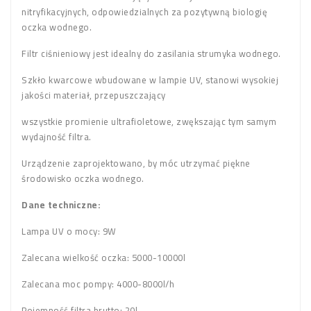
nitryfikacyjnych, odpowiedzialnych za pozytywną biologię
oczka wodnego.
Filtr ciśnieniowy jest idealny do zasilania strumyka wodnego.
Szkło kwarcowe wbudowane w lampie UV, stanowi wysokiej
jakości materiał, przepuszczający
wszystkie promienie ultrafioletowe, zwększając tym samym
wydajność filtra.
Urządzenie zaprojektowano, by móc utrzymać piękne
środowisko oczka wodnego.
Dane techniczne:
Lampa UV o mocy: 9W
Zalecana wielkość oczka: 5000-10000l
Zalecana moc pompy: 4000-8000l/h
Pojemność filtra brutto: 20l