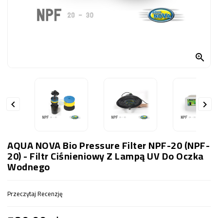
OCZKO
WODNE
(SPRZĘT)
KONTAKT

Z
NAMI


AQUA NOVA Bio Pressure Filter NPF-20 (NPF-
20) - Filtr Ciśnieniowy Z Lampą UV Do Oczka
Wodnego
Przeczytaj Recenzję