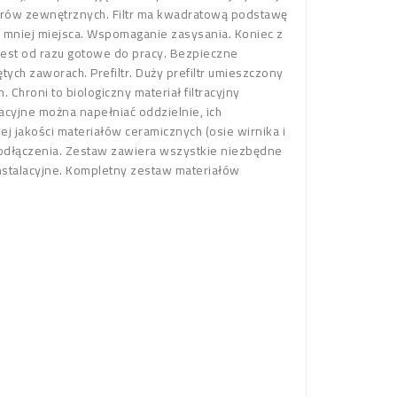
filtrów zewnętrznych. Filtr ma kwadratową podstawę
ym mniej miejsca. Wspomaganie zasysania. Koniec z
jest od razu gotowe do pracy. Bezpieczne
ch zaworach. Prefiltr. Duży prefiltr umieszczony
hroni to biologiczny materiał filtracyjny
racyjne można napełniać oddzielnie, ich
 jakości materiałów ceramicznych (osie wirnika i
 podłączenia. Zestaw zawiera wszystkie niezbędne
 instalacyjne. Kompletny zestaw materiałów