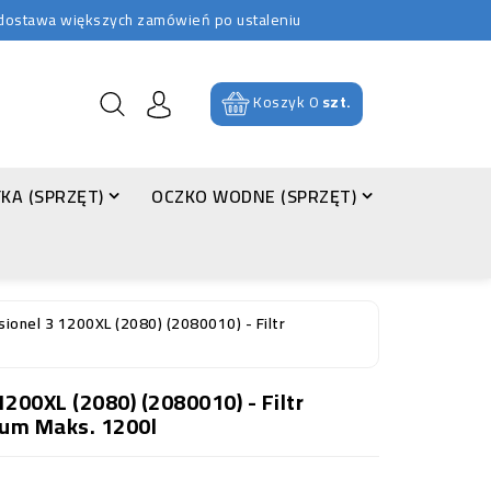
b dostawa większych zamówień po ustaleniu
Koszyk
0
szt.
KA (SPRZĘT)
OCZKO WODNE (SPRZĘT)
ionel 3 1200XL (2080) (2080010) - Filtr
200XL (2080) (2080010) - Filtr
um Maks. 1200l