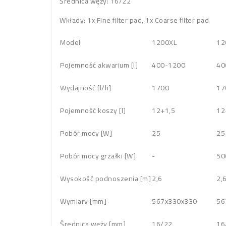
Średnica węży: 16/22
Wkłady: 1x Fine filter pad, 1x Coarse filter pad
Model
1200XL
12
Pojemność akwarium [l]
400-1200
40
Wydajność [l/h]
1700
17
Pojemność koszy [l]
12+1,5
12
Pobór mocy [W]
25
25
Pobór mocy grzałki [W]
-
50
Wysokość podnoszenia [m]
2,6
2,
Wymiary [mm]
567x330x330
56
Średnica węży [mm]
16/22
16