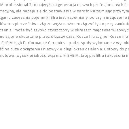
EHEIM professional 3 to najwyższa generacja naszych profesjonalnych 
tracyjną, ale nadaje się do postawienia w narożniku zajmując przy t
aniu zasysania pojemnik filtra jest napełniany, po czym urządzenie 
ów bezpieczeństwa złącze węża można rozłączyć tylko przy zamknięty
czenia i może być szybko czyszczony w okresach międzyserwisowych. C
mu są one skuteczne przez dłuższy czas. Kosze filtracyjne. Kosze filt
a EHEIM High Performance Ceramics - podzespoły wykonane z wysokiej
ść na duże obciążenia i niezwykle długi okres działania. Gotowy do
otowe, wysokiej jakości wąż marki EHEIM, tacę prefiltra i akcesoria