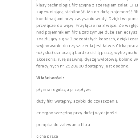
klasy technologia filtracyjna z szeregiem zalet. 
zapewniającą stabilność. Ma on dużą pojemność fil
kombinacjami przy zasysaniu wody! Dzięki wspomag
przyłącze do węży. Przyłącze na 3 węże. Ze względ
nad pojemnikiem filtra zatrzymuje duże zanieczysz
znajdujący się w 3 pozostałych koszach, dzięki cze
wyjmowanie do czyszczenia jest łatwe. Cicha prac
łożyska) oznaczają bardzo cichą pracę, wytrzymało
akcesoria: rurę ssawną, dyszę wylotową, kolano wyl
fitracyjnych nr 2520800 dostępny jest osobno.
Właściwości:
płynna regulacja przepływu
duży filtr wstępny, szybki do czyszczenia
energooszczędny przy dużej wydajności
pompka do zalewania filtra
cicha praca