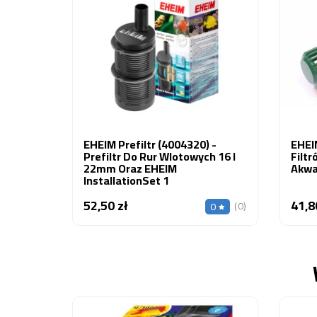
EHEIM Prefiltr (4004320) -
EHEI
Prefiltr Do Rur Wlotowych 16 I
Filtr
22mm Oraz EHEIM
Akwa
InstallationSet 1
52,50 zł
41,8
Cena
(0)
0