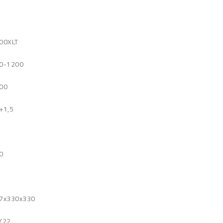
00XLT
0-1200
00
+1,5
0
6
7x330x330
/22