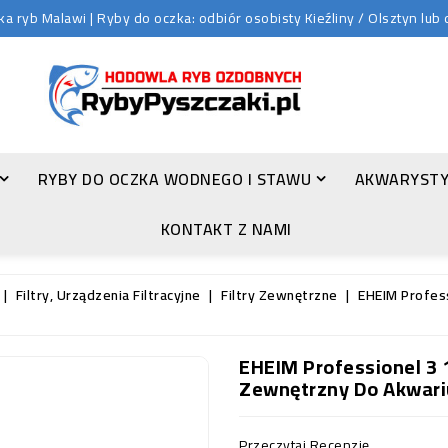
 ryb Malawi | Ryby do oczka: odbiór osobisty Kieźliny / Olsztyn lu
RYBY DO OCZKA WODNEGO I STAWU
AKWARYSTY
ZŁOTA ORFA (LEUCISCUS IDUS VAR. ORFUS)
KONTAKT Z NAMI
Filtry, Urządzenia Filtracyjne
Filtry Zewnętrzne
EHEIM Profess
EHEIM Professionel 3 1
Zewnętrzny Do Akwari
Przeczytaj Recenzję