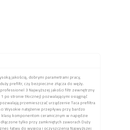
wysoką jakością, dobrymi parametrami pracy,
uży prefiltr, czy bezpieczne złącza do węży.
professionel 3 Najwyższej jakości filtr zewnętrzny
 1 po stronie tłocznej) pozwalającymi osiągnąć
pozwalają przemieszczać urządzenie Taca prefiltra
ości Wysokie natężenie przepływu przy bardzo
kiej klasy komponentom ceramicznym w napędzie
dłączone tylko przy zamkniętych zaworach Duży
cznej; łatwy do wyjęcia i oczyszczenia Najwyższej