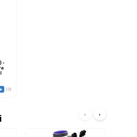
 -
ra
I
(0)
‹
›
i