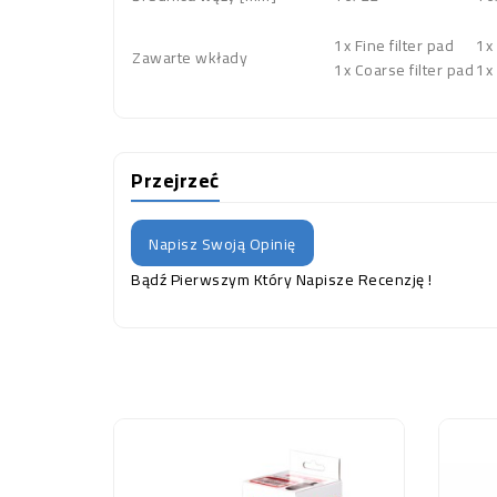
1x Fine filter pad
1x 
Zawarte wkłady
1x Coarse filter pad
1x 
Przejrzeć
Napisz Swoją Opinię
Bądź Pierwszym Który Napisze Recenzję !