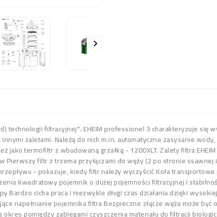

d) technologii filtracyjnej*. EHEIM professionel 3 charakteryzuje się 
innymi zaletami. Należą do nich m.in. automatyczne zasysanie wody, d
 jako termofiltr z wbudowaną grzałką - 1200XLT. Zalety filtra EHEIM 
Pierwszy filtr z trzema przyłączami do węży (2 po stronie ssawnej i
zepływu - pokazuje, kiedy filtr należy wyczyścić Koła transportowe 
zenia Kwadratowy pojemnik o dużej pojemności filtracyjnej i stabiln
y Bardzo cicha praca i niezwykle długi czas działania dzięki wyso
e napełnianie pojemnika filtra Bezpieczne złącze węża może być o
a okres pomiędzy zabiegami czyszczenia materiału do filtracji biologi