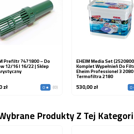
M Prefiltr 7471800 – Do
EHEIM Media Set (2520800)
ów 12/16 I 16/22 | Sklep
Komplet Wypełnień Do Filt
rystyczny
Eheim Professionel 3 2080 
Termofiltra 2180
0 zł
530,00 zł
Cena
Cena
(0)
0
0
Wybrane Produkty Z Tej Kategori