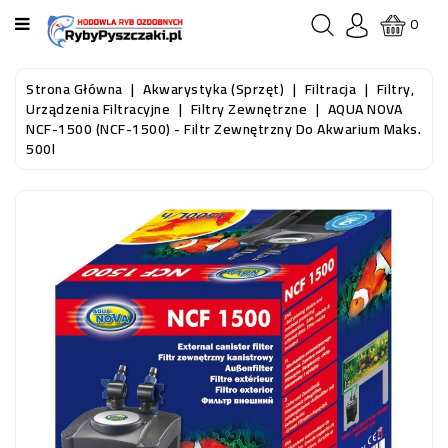
KATEGORIA
0
STRONA
Strona Główna
Akwarystyka (sprzęt)
Filtracja
Filtry,
GŁÓWNA
Urządzenia Filtracyjne
Filtry Zewnętrzne
AQUA NOVA
NCF-1500 (NCF-1500) - Filtr Zewnętrzny Do Akwarium Maks.
500l
RYBY
AKWARIOWE
RYBY
DO
OCZKA
WODNEGO
I
STAWU
AKWARYSTYKA
(SPRZĘT)