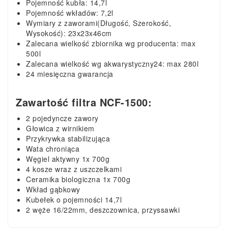
Pojemność kubła: 14,7l
Pojemność wkładów: 7,2l
Wymiary z zaworami(Długość, Szerokość,
Wysokość): 23x23x46cm
Zalecana wielkość zbiornika wg producenta: max
500l
Zalecana wielkość wg akwarystyczny24: max 280l
24 miesięczna gwarancja
Zawartość filtra NCF-1500:
2 pojedyncze zawory
Głowica z wirnikiem
Przykrywka stabilizująca
Wata chroniąca
Węgiel aktywny 1x 700g
4 kosze wraz z uszczelkami
Ceramika biologiczna 1x 700g
Wkład gąbkowy
Kubełek o pojemności 14,7l
2 węże 16/22mm, deszczownica, przyssawki