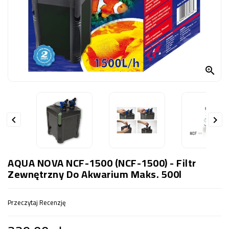
OCZKO
WODNE
(SPRZĘT)
KONTAKT
Z

NAMI


AQUA NOVA NCF-1500 (NCF-1500) - Filtr
Zewnętrzny Do Akwarium Maks. 500l
Przeczytaj Recenzję