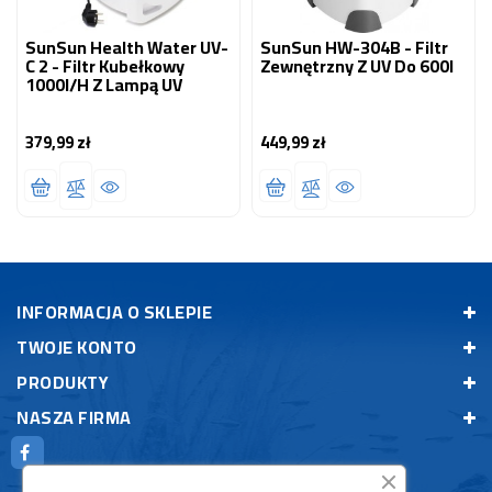
SunSun Health Water UV-
SunSun HW-304B - Filtr
C 2 - Filtr Kubełkowy
Zewnętrzny Z UV Do 600l
1000l/h Z Lampą UV
379,99 zł
449,99 zł
Cena
Cena
INFORMACJA O SKLEPIE
TWOJE KONTO
PRODUKTY
NASZA FIRMA