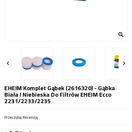
OCZKO
WODNE
(SPRZĘT)
KONTAKT

Z
NAMI


EHEIM Komplet Gąbek (2616320) - Gąbka
Biała I Niebieska Do Filtrów EHEIM Ecco
2231/2233/2235
Przeczytaj Recenzję