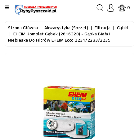
KATEGORIA
0
STRONA
Strona Główna
Akwarystyka (sprzęt)
Filtracja
Gąbki
GŁÓWNA
EHEIM Komplet Gąbek (2616320) - Gąbka Biała I
Niebieska Do Filtrów EHEIM Ecco 2231/2233/2235
RYBY
AKWARIOWE
RYBY
DO
OCZKA
WODNEGO
I
STAWU
AKWARYSTYKA
(SPRZĘT)