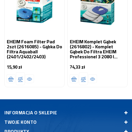
EHEIM Foam Filter Pad
EHEIM Komplet Gąbek
2szt (2616085) - Gąbka Do
(2616802) - Komplet
Filtra Aquaball
Gąbek Do Filtra EHEIM
(2401/2402/2403)
Professionel 3 2080 I
Termofiltra 2180 (białe +
Niebieska)
15,90 zł
74,33 zł
Cena
Cena
INFORMACJA O SKLEPIE
TWOJE KONTO
PRODUKTY