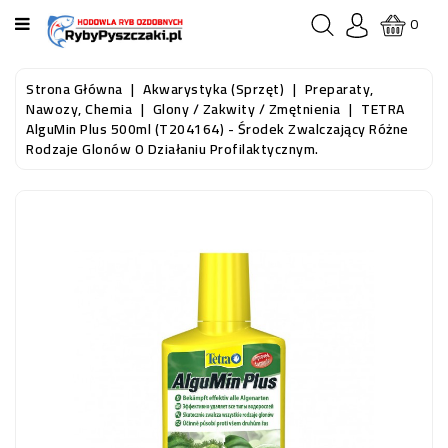
KATEGORIA
0
STRONA
Strona Główna
Akwarystyka (sprzęt)
Preparaty,
GŁÓWNA
Nawozy, Chemia
Glony / Zakwity / Zmętnienia
TETRA
AlguMin Plus 500ml (T204164) - Środek Zwalczający Różne
Rodzaje Glonów O Działaniu Profilaktycznym.
RYBY
AKWARIOWE
RYBY
DO
OCZKA
WODNEGO
I
STAWU
AKWARYSTYKA
(SPRZĘT)