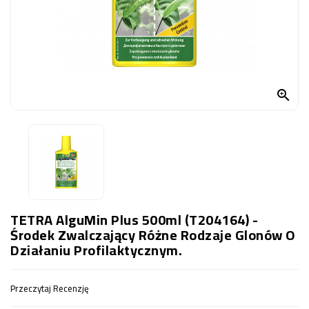
OCZKO
WODNE
(SPRZĘT)
KONTAKT
Z

NAMI
TETRA AlguMin Plus 500ml (T204164) -
Środek Zwalczający Różne Rodzaje Glonów O
Działaniu Profilaktycznym.
Przeczytaj Recenzję