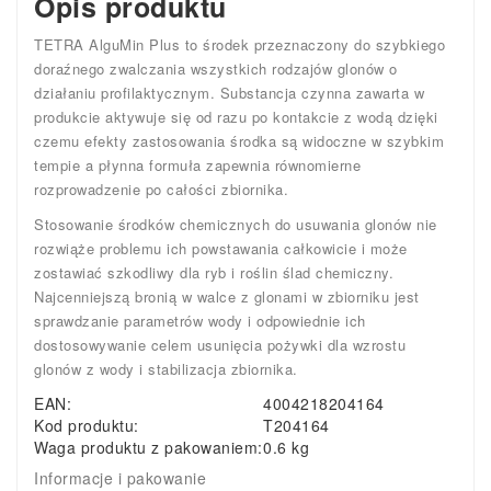
Opis produktu
TETRA AlguMin Plus to środek przeznaczony do szybkiego
doraźnego zwalczania wszystkich rodzajów glonów o
działaniu profilaktycznym. Substancja czynna zawarta w
produkcie aktywuje się od razu po kontakcie z wodą dzięki
czemu efekty zastosowania środka są widoczne w szybkim
tempie a płynna formuła zapewnia równomierne
rozprowadzenie po całości zbiornika.
Stosowanie środków chemicznych do usuwania glonów nie
rozwiąże problemu ich powstawania całkowicie i może
zostawiać szkodliwy dla ryb i roślin ślad chemiczny.
Najcenniejszą bronią w walce z glonami w zbiorniku jest
sprawdzanie parametrów wody i odpowiednie ich
dostosowywanie celem usunięcia pożywki dla wzrostu
glonów z wody i stabilizacja zbiornika.
EAN:
4004218204164
Kod produktu:
T204164
Waga produktu z pakowaniem:
0.6 kg
Informacje i pakowanie