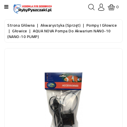
KATEGORIA
0
STRONA
Strona Główna
Akwarystyka (sprzęt)
Pompy I Głowice
GŁÓWNA
Głowice
AQUA NOVA Pompa Do Akwarium NANO-10
(NANO-10 PUMP)
RYBY
AKWARIOWE
RYBY
DO
OCZKA
WODNEGO
I
STAWU
AKWARYSTYKA
(SPRZĘT)