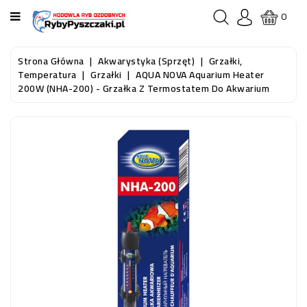
KATEGORIA
0
STRONA
Strona Główna
Akwarystyka (sprzęt)
Grzałki,
GŁÓWNA
Temperatura
Grzałki
AQUA NOVA Aquarium Heater
200W (NHA-200) - Grzałka Z Termostatem Do Akwarium
RYBY
AKWARIOWE
RYBY
DO
OCZKA
WODNEGO
I
STAWU
AKWARYSTYKA
(SPRZĘT)