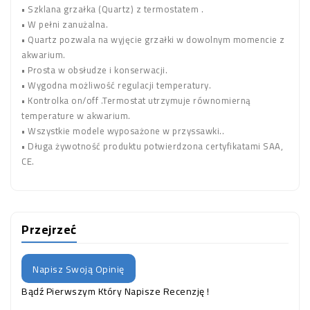
• Szklana grzałka (Quartz) z termostatem .
• W pełni zanużalna.
• Quartz pozwala na wyjęcie grzałki w dowolnym momencie z
akwarium.
• Prosta w obsłudze i konserwacji.
• Wygodna możliwość regulacji temperatury.
• Kontrolka on/off .Termostat utrzymuje równomierną
temperature w akwarium.
• Wszystkie modele wyposażone w przyssawki..
• Długa żywotność produktu potwierdzona certyfikatami SAA,
CE.
Przejrzeć
Napisz Swoją Opinię
Bądź Pierwszym Który Napisze Recenzję !