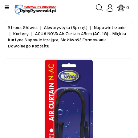
KATEGORIA
0
STRONA
Strona Główna
Akwarystyka (sprzęt)
Napowietrzanie
GŁÓWNA
Kurtyny
AQUA NOVA Air Curtain 45cm (AC-18) - Miękka
Kurtyna Napowietrzająca, Możliwość Formowania
Dowolnego Kształtu
RYBY
AKWARIOWE
RYBY
DO
OCZKA
WODNEGO
I
STAWU
AKWARYSTYKA
(SPRZĘT)