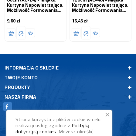
Kurtyna Napowietrzająca,
Kurtyna Napowietrzająca,
Możliwość Formowania
Możliwość Formowania
Dowolnego Kształtu
Dowolnego Kształtu
9,60 zł
16,45 zł
Cena
Cena
INFORMACJA O SKLEPIE
TWOJE KONTO
PRODUKTY
NASZA FIRMA
Strona korzysta z plików cookie w celu
realizacji usług zgodnie z
Polityką
dotyczącą cookies
. Możesz określić