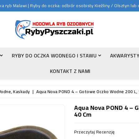
 ryb Malawi | Ryby do oczka: odbiór osobisty Kieźliny / Olsztyn lu
RYBY DO OCZKA WODNEGO I STAWU
AKWARYSTY
ZŁOTA ORFA (LEUCISCUS IDUS VAR. ORFUS)
KONTAKT Z NAMI
odne, Kaskady
Aqua Nova POND 4 – Gotowe Oczko Wodne 200 L, 
Aqua Nova POND 4 – G
40 Cm
Przeczytaj Recenzję