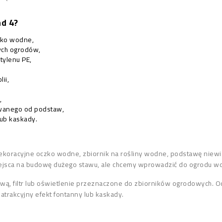
d 4?
zko wodne,
ych ogrodów,
tylenu PE,
ii,
,
owanego od podstaw,
ub kaskady.
oracyjne oczko wodne, zbiornik na rośliny wodne, podstawę niewiel
ejsca na budowę dużego stawu, ale chcemy wprowadzić do ogrodu wodę
ą, filtr lub oświetlenie przeznaczone do zbiorników ogrodowych. O
atrakcyjny efekt fontanny lub kaskady.