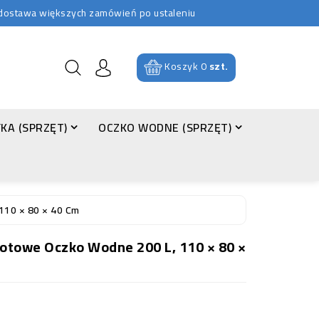
b dostawa większych zamówień po ustaleniu
Koszyk
0
szt.
KA (SPRZĘT)
OCZKO WODNE (SPRZĘT)
110 × 80 × 40 Cm
otowe Oczko Wodne 200 L, 110 × 80 ×