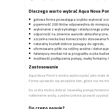
Dlaczego warto wybrać Aqua Nova Pon
gotowa forma pozwalająca szybko wykonać oc
pojemność 200 litrów odpowiednia do mniejsz
wykonanie z wytrzymałego i elastycznego polie
odporność na zmienne warunki atmosferyczne,
szczelna niecka bez konieczności stosowania fol
naturalny kształt dobrze pasujący do ogrodu,
uformowane półki na rośliny wodne i dekoracje
łatwiejszy montaż niż w przypadku oczka bud
możliwość podłączenia pompy, małej fontanny l
Zastosowanie
Aqua Nova Pond 4 można wykorzystać jako małe dek
Forma sprawdzi się wszędzie tam, gdzie nie ma mi
Do oczka można dobrać niewielką pompę fontannow
natlenienie wody, a jednocześnie pozwoli uzyskać 
Do czego pasuje?