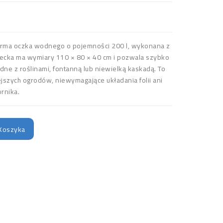
orma oczka wodnego o pojemności 200 l, wykonana z
iecka ma wymiary 110 × 80 × 40 cm i pozwala szybko
ne z roślinami, fontanną lub niewielką kaskadą. To
jszych ogrodów, niewymagające układania folii ani
rnika.
Koszyka