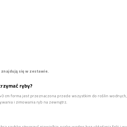
e znajdują się w zestawie.
trzymać ryby?
0 cm forma jest przeznaczona przede wszystkim do roślin wodnych, fo
wania i zimowania ryb na zewnątrz.
chcą szybko stworzyć niewielkie oczko wodne bez układania folii i