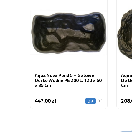
Aqua Nova Pond 5 – Gotowe
Aqua
Oczko Wodne PE 200 L, 120 × 60
Do O
× 35 Cm
Cm
447,00 zł
208,
Cena
(0)
0