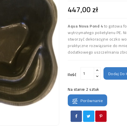
447,00 zł
Aqua Nova Pond 4
to gotowa f
wytrzymałego polietylenu PE. N
stworzyć dekoracyjne oczko wod
praktyczne rozwiązanie do mnie
dodatkowego uszczelniania zbio
Dodaj Do 
Ilość
Na stanie
2 sztuk
Porównanie