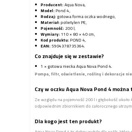
Producent:
Aqua Nova,
Model:
Pond 4,
Rodzaj:
gotowa forma oczka wodnego,
Materiał:
polietylen PE,
Pojemność:
200 l,
Wymiary:
110 × 80 × 40 cm,
Kod produktu:
POND 4,
EAN:
5904378735364.
Co znajduje się w zestawie?
1 × gotowa niecka Aqua Nova Pond 4.
Pompa, filtr, oświetlenie, rośliny i dekoracje ni
Czy w oczku Aqua Nova Pond 4 można 
Ze względu na pojemność 200 l i głębokość około 4
odpowiednim zbiornikiem do całorocznego utrzymy
Dla kogo jest ten produkt?
Aqua Nova Pond 4 to dobry wybór dla osób, które 