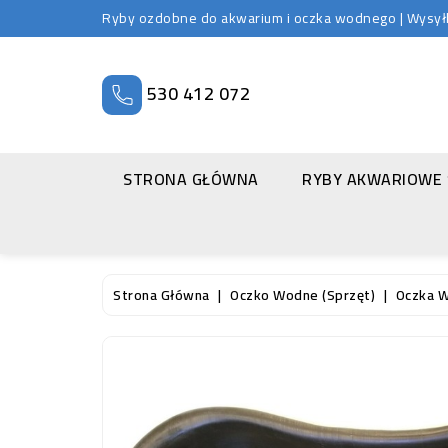
Ryby ozdobne do akwarium i oczka wodnego | Wysyłka
530 412 072
STRONA GŁÓWNA
RYBY AKWARIOWE
Strona Główna
Oczko Wodne (sprzęt)
Oczka W