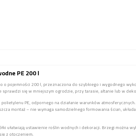
odne PE 200 l
 o pojemności 200 l, przeznaczona do szybkiego i wygodnego wykon
 sprawdzi się w mniejszym ogrodzie, przy tarasie, altanie lub w dekor
o polietylenu PE, odpornego na działanie warunków atmosferycznych
szcza montaż – nie wymaga samodzielnego formowania ścian, układa
łki ułatwiają ustawienie roślin wodnych i dekoracji. Brzegi można wy
ię z otoczeniem.