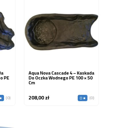
Aqua N
Oczko W
107 × 4
527,00
ła
Aqua Nova Cascade 4 – Kaskada
o PE
Do Oczka Wodnego PE 100 × 50
Cm
208,00 zł
Cena
(0)
(0)
0