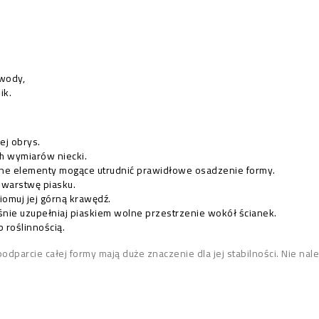
 wody,
ik.
ej obrys.
h wymiarów niecki.
inne elementy mogące utrudnić prawidłowe osadzenie formy.
 warstwę piasku.
omuj jej górną krawędź.
nie uzupełniaj piaskiem wolne przestrzenie wokół ścianek.
 roślinnością.
rcie całej formy mają duże znaczenie dla jej stabilności. Nie nal