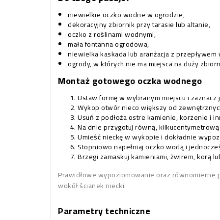
niewielkie oczko wodne w ogrodzie,
dekoracyjny zbiornik przy tarasie lub altanie,
oczko z roślinami wodnymi,
mała fontanna ogrodowa,
niewielka kaskada lub aranżacja z przepływem
ogrody, w których nie ma miejsca na duży zbiorn
Montaż gotowego oczka wodnego
Ustaw formę w wybranym miejscu i zaznacz j
Wykop otwór nieco większy od zewnętrznyc
Usuń z podłoża ostre kamienie, korzenie i 
Na dnie przygotuj równą, kilkucentymetrową
Umieść nieckę w wykopie i dokładnie wypozi
Stopniowo napełniaj oczko wodą i jednocześ
Brzegi zamaskuj kamieniami, żwirem, korą lub
Prawidłowe wypoziomowanie oraz równomierne podpa
wokół ścianek niecki.
Parametry techniczne