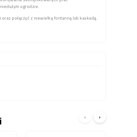
 niedużym ogrodzie.
i oraz połączyć z niewielką fontanną lub kaskadą.
‹
›
i