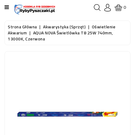
KATEGORIA
0
STRONA
Strona Główna
Akwarystyka (sprzęt)
Oświetlenie
GŁÓWNA
Akwarium
AQUA NOVA Świetlówka T8 25W 740mm,
13000K, Czerwona
RYBY
AKWARIOWE
RYBY
DO
OCZKA
WODNEGO
I
STAWU
AKWARYSTYKA
(SPRZĘT)