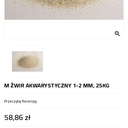
OCZKO
WODNE
(SPRZĘT)
KONTAKT

Z
NAMI
M ŻWIR AKWARYSTYCZNY 1-2 MM, 25KG
Przeczytaj Recenzję
58,86 zł