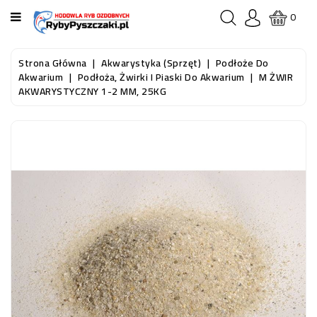
KATEGORIA
0
STRONA
Strona Główna
Akwarystyka (sprzęt)
Podłoże Do
GŁÓWNA
Akwarium
Podłoża, Żwirki I Piaski Do Akwarium
M ŻWIR
AKWARYSTYCZNY 1-2 MM, 25KG
RYBY
AKWARIOWE
RYBY
DO
OCZKA
WODNEGO
I
STAWU
AKWARYSTYKA
(SPRZĘT)