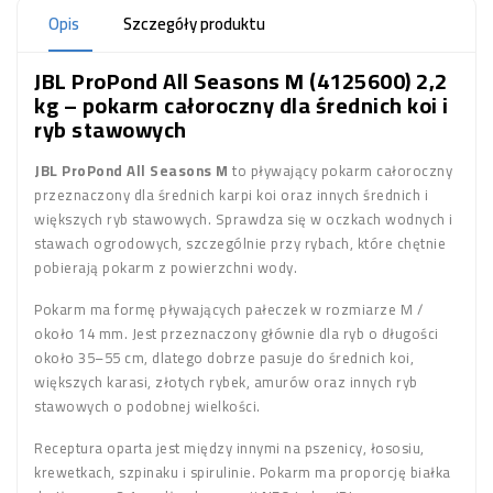
Opis
Szczegóły produktu
JBL ProPond All Seasons M (4125600) 2,2
kg – pokarm całoroczny dla średnich koi i
ryb stawowych
JBL ProPond All Seasons M
to pływający pokarm całoroczny
przeznaczony dla średnich karpi koi oraz innych średnich i
większych ryb stawowych. Sprawdza się w oczkach wodnych i
stawach ogrodowych, szczególnie przy rybach, które chętnie
pobierają pokarm z powierzchni wody.
Pokarm ma formę pływających pałeczek w rozmiarze M /
około 14 mm. Jest przeznaczony głównie dla ryb o długości
około 35–55 cm, dlatego dobrze pasuje do średnich koi,
większych karasi, złotych rybek, amurów oraz innych ryb
stawowych o podobnej wielkości.
Receptura oparta jest między innymi na pszenicy, łososiu,
krewetkach, szpinaku i spirulinie. Pokarm ma proporcję białka