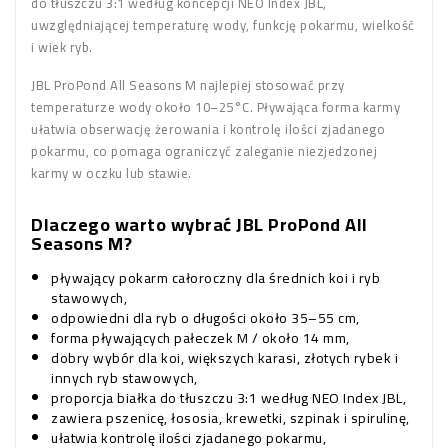
do tłuszczu 3:1 według koncepcji NEO Index JBL,
uwzględniającej temperaturę wody, funkcję pokarmu, wielkość
i wiek ryb.
JBL ProPond All Seasons M najlepiej stosować przy
temperaturze wody około 10–25°C. Pływająca forma karmy
ułatwia obserwację żerowania i kontrolę ilości zjadanego
pokarmu, co pomaga ograniczyć zaleganie niezjedzonej
karmy w oczku lub stawie.
Dlaczego warto wybrać JBL ProPond All
Seasons M?
pływający pokarm całoroczny dla średnich koi i ryb
stawowych,
odpowiedni dla ryb o długości około 35–55 cm,
forma pływających pałeczek M / około 14 mm,
dobry wybór dla koi, większych karasi, złotych rybek i
innych ryb stawowych,
proporcja białka do tłuszczu 3:1 według NEO Index JBL,
zawiera pszenicę, łososia, krewetki, szpinak i spirulinę,
ułatwia kontrolę ilości zjadanego pokarmu,