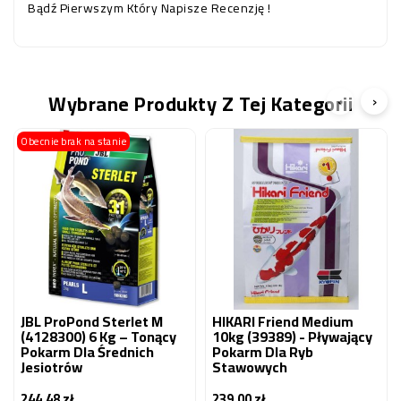
Bądź Pierwszym Który Napisze Recenzję !
Wybrane Produkty Z Tej Kategorii
‹
›
Obecnie brak na stanie
JBL ProPond Sterlet M
HIKARI Friend Medium
(4128300) 6 Kg – Tonący
10kg (39389) - Pływający
Pokarm Dla Średnich
Pokarm Dla Ryb
Jesiotrów
Stawowych
244,48 zł
239,00 zł
Cena
Cena