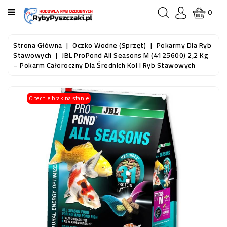
KATEGORIA
0
STRONA
Strona Główna
Oczko Wodne (sprzęt)
Pokarmy Dla Ryb
GŁÓWNA
Stawowych
JBL ProPond All Seasons M (4125600) 2,2 Kg
– Pokarm Całoroczny Dla Średnich Koi I Ryb Stawowych
RYBY
AKWARIOWE
Obecnie brak na stanie
RYBY
DO
OCZKA
WODNEGO
I
STAWU
AKWARYSTYKA
(SPRZĘT)