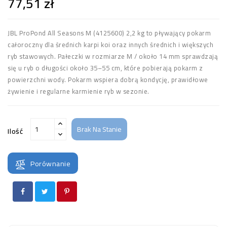
77,51 zł
JBL ProPond All Seasons M (4125600) 2,2 kg to pływający pokarm
całoroczny dla średnich karpi koi oraz innych średnich i większych
ryb stawowych. Pałeczki w rozmiarze M / około 14 mm sprawdzają
się u ryb o długości około 35–55 cm, które pobierają pokarm z
powierzchni wody. Pokarm wspiera dobrą kondycję, prawidłowe
żywienie i regularne karmienie ryb w sezonie.
Brak Na Stanie
Ilość
Porównanie