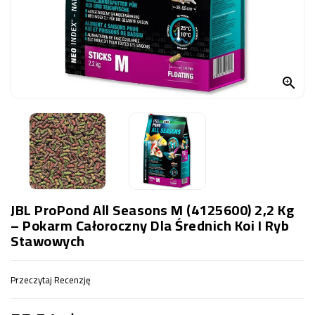
OCZKO
WODNE
(SPRZĘT)
KONTAKT

Z
NAMI
JBL ProPond All Seasons M (4125600) 2,2 Kg
– Pokarm Całoroczny Dla Średnich Koi I Ryb
Stawowych
Przeczytaj Recenzję