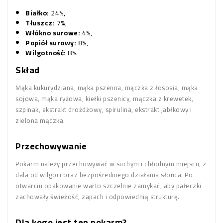
Białko:
24%,
Tłuszcz:
7%,
Włókno surowe:
4%,
Popiół surowy:
8%,
Wilgotność:
8%.
Skład
Mąka kukurydziana, mąka pszenna, mączka z łososia, mąka
sojowa, mąka ryżowa, kiełki pszenicy, mączka z krewetek,
szpinak, ekstrakt drożdżowy, spirulina, ekstrakt jabłkowy i
zielona mączka.
Przechowywanie
Pokarm należy przechowywać w suchym i chłodnym miejscu, z
dala od wilgoci oraz bezpośredniego działania słońca. Po
otwarciu opakowanie warto szczelnie zamykać, aby pałeczki
zachowały świeżość, zapach i odpowiednią strukturę.
Dla kogo jest ten pokarm?