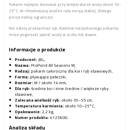
Pokarm najlepiej stosować przy temperaturze wody około 10–
25°C. W chłodniejszej wodzie ryby żerują słabiej, dlatego
porcje należy ograniczyć.
Nie należy przekarmiać ryb. Nadmiar niezjedzonego pokarmu
może pogarszać jakość wody w oczku lub stawie.
Informacje o produkcie
Producent:
JBL,
Nazwa:
ProPond All Seasons M,
Rodzaj:
pokarm całoroczny dla koi i ryb stawowych,
Forma:
pływające pałeczki,
Rozmiar:
M / około 14 mm,
Dla ryb:
średnie koi i inne średnie / większe ryby
stawowe,
Zalecana wielkość ryb:
około 35–55 cm,
Temperatura karmienia:
około 10–25°C,
Opakowanie:
2,2 kg,
Numer produktu:
4125600.
Analiza składu