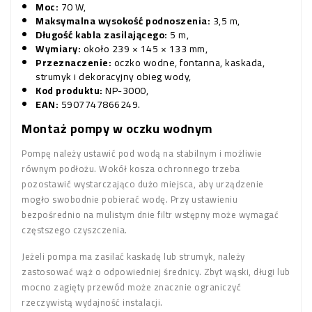
Moc:
70 W,
Maksymalna wysokość podnoszenia:
3,5 m,
Długość kabla zasilającego:
5 m,
Wymiary:
około 239 × 145 × 133 mm,
Przeznaczenie:
oczko wodne, fontanna, kaskada,
strumyk i dekoracyjny obieg wody,
Kod produktu:
NP-3000,
EAN:
5907747866249.
Montaż pompy w oczku wodnym
Pompę należy ustawić pod wodą na stabilnym i możliwie
równym podłożu. Wokół kosza ochronnego trzeba
pozostawić wystarczająco dużo miejsca, aby urządzenie
mogło swobodnie pobierać wodę. Przy ustawieniu
bezpośrednio na mulistym dnie filtr wstępny może wymagać
częstszego czyszczenia.
Jeżeli pompa ma zasilać kaskadę lub strumyk, należy
zastosować wąż o odpowiedniej średnicy. Zbyt wąski, długi lub
mocno zagięty przewód może znacznie ograniczyć
rzeczywistą wydajność instalacji.