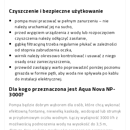
Czyszczenie i bezpieczne użytkowanie
pompa musi pracować w pełnym zanurzeniu – nie
należy uruchamiać jej na sucho,
przed wyjęciem urządzenia z wody lub rozpoczęciem
czyszczenia należy odłączyć zasilanie,
gąbkę filtracyjną trzeba regularnie płukać w zależności
od stopnia zabrudzenia oczka,
wirnik należy okresowo kontrolować i usuwać z niego
osady oraz zanieczyszczenia,
przewód zasilający warto poprowadzić poniżej poziomu
gniazda w formie pętli, aby woda nie spływała po kablu
do instalacji elektrycznej.
Dla kogo przeznaczona jest Aqua Nova NP-
3000?
Pompa będzie dobrym wyborem dla osób, które chcą wykonać
efektowną fontannę, niewielką kaskadę, wodospad lub strumyk
w przydomowym oczku wodnym. Łączy wydajność 3000 l/h z
możliwością podnoszenia wody na wysokość do 3,5 m,