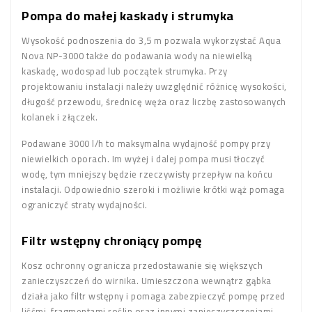
Pompa do małej kaskady i strumyka
Wysokość podnoszenia do 3,5 m pozwala wykorzystać Aqua
Nova NP-3000 także do podawania wody na niewielką
kaskadę, wodospad lub początek strumyka. Przy
projektowaniu instalacji należy uwzględnić różnicę wysokości,
długość przewodu, średnicę węża oraz liczbę zastosowanych
kolanek i złączek.
Podawane 3000 l/h to maksymalna wydajność pompy przy
niewielkich oporach. Im wyżej i dalej pompa musi tłoczyć
wodę, tym mniejszy będzie rzeczywisty przepływ na końcu
instalacji. Odpowiednio szeroki i możliwie krótki wąż pomaga
ograniczyć straty wydajności.
Filtr wstępny chroniący pompę
Kosz ochronny ogranicza przedostawanie się większych
zanieczyszczeń do wirnika. Umieszczona wewnątrz gąbka
działa jako filtr wstępny i pomaga zabezpieczyć pompę przed
liśćmi, fragmentami roślin oraz innymi zanieczyszczeniami