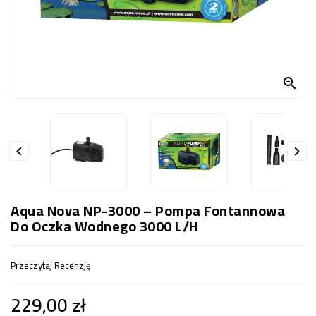
OCZKO
WODNE
(SPRZĘT)
KONTAKT

Z
NAMI


Aqua Nova NP-3000 – Pompa Fontannowa
Do Oczka Wodnego 3000 L/h
Przeczytaj Recenzję
229,00 zł