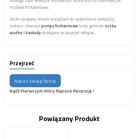
dlatego daje większe możliwości aranżacji niż najmniejsze
modele fontannowe.
Jeżeli szukasz innych urządzeń do wykonania instalacji,
zobacz również
pompy fontannowe
oraz gotowe
oczka
wodne i kaskady
dostępne w naszym sklepie.
Przejrzeć
Napisz Swoją Opinię
Bądź Pierwszym Który Napisze Recenzję !
Powiązany Produkt