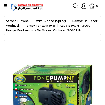
KATEGORIA
0
STRONA
Strona Główna
Oczko Wodne (sprzęt)
Pompy Do Oczek
GŁÓWNA
Wodnych
Pompy Fontannowe
Aqua Nova NP-3000 –
Pompa Fontannowa Do Oczka Wodnego 3000 L/h
RYBY
AKWARIOWE
RYBY
DO
OCZKA
WODNEGO
I
STAWU
AKWARYSTYKA
(SPRZĘT)