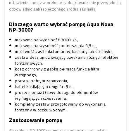
ustawienie pompy w oczku oraz doprowadzenie przewodu do
odpowiednio zabezpieczonego źródła zasilania.
Dlaczego warto wybrać pompę Aqua Nova
NP-3000?
maksymalna wydajność 3000 l/h,
maksymalna wysokość podnoszenia 3,5 m,
możliwość zasilania fontanny, kaskady lub strumyka,
zestaw dysz umożliwiający uzyskanie różnych efektów
fontannowych,
kosz ochronny z gąbką pełniącą funkcję filtra
wstępnego,
praca w pełnym zanurzeniu,
kabel zasilający o długości 5 m,
prosty montaż i łatwy dostęp do elementów
wymagających czyszczenia,
kompletny zestaw przygotowany do wykonania
fontanny w oczku wodnym.
Zastosowanie pompy
Aqua Nova NP-3000 sprawdzi się wszędzie tam, gdzie