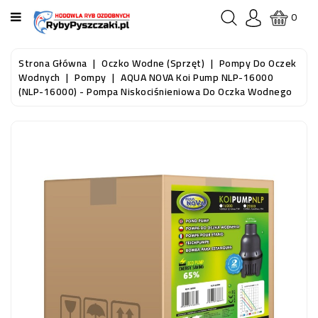
KATEGORIA
0
STRONA
Strona Główna
Oczko Wodne (sprzęt)
Pompy Do Oczek
GŁÓWNA
Wodnych
Pompy
AQUA NOVA Koi Pump NLP-16000
(NLP-16000) - Pompa Niskociśnieniowa Do Oczka Wodnego
RYBY
AKWARIOWE
RYBY
DO
OCZKA
WODNEGO
I
STAWU
AKWARYSTYKA
(SPRZĘT)