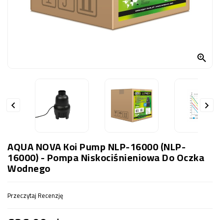
OCZKO
WODNE
(SPRZĘT)
KONTAKT

Z
NAMI


AQUA NOVA Koi Pump NLP-16000 (NLP-
16000) - Pompa Niskociśnieniowa Do Oczka
Wodnego
Przeczytaj Recenzję