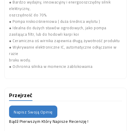
● Bardzo wydajny, innowacyjny i energooszczędny silnik
elektryczny,
oszczędność do 70%.
●
Pompa niskociśnieniowa ( duża średnica wylotu )
● Idealna do dużych stawów ogrodowych, jako pompa
zasilająca filtr, lub do hodowli karpi koi
● Ceramiczna oś wirnika zapewnia długą żywotność produktu
● Wykrywanie elektroniczne IC, automatyczne odłączanie w
razie
braku wody.
● Ochronna silnika w momencie zablokowania
Przejrzeć
Napisz Swoją Opinię
Bądź Pierwszym Który Napisze Recenzję !