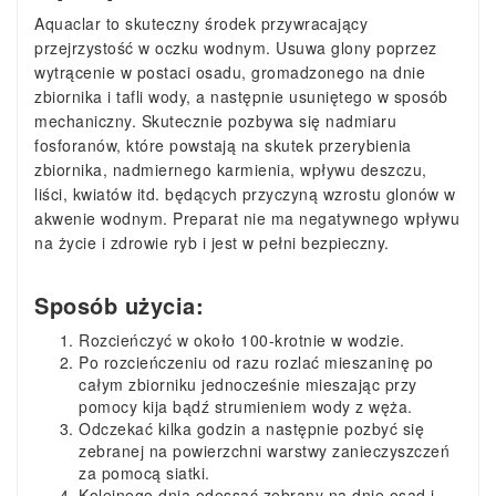
Aquaclar to skuteczny środek przywracający
przejrzystość w oczku wodnym. Usuwa glony poprzez
wytrącenie w postaci osadu, gromadzonego na dnie
zbiornika i tafli wody, a następnie usuniętego w sposób
mechaniczny. Skutecznie pozbywa się nadmiaru
fosforanów, które powstają na skutek przerybienia
zbiornika, nadmiernego karmienia, wpływu deszczu,
liści, kwiatów itd. będących przyczyną wzrostu glonów w
akwenie wodnym. Preparat nie ma negatywnego wpływu
na życie i zdrowie ryb i jest w pełni bezpieczny.
Sposób użycia:
Rozcieńczyć w około 100-krotnie w wodzie.
Po rozcieńczeniu od razu rozlać mieszaninę po
całym zbiorniku jednocześnie mieszając przy
pomocy kija bądź strumieniem wody z węża.
Odczekać kilka godzin a następnie pozbyć się
zebranej na powierzchni warstwy zanieczyszczeń
za pomocą siatki.
Kolejnego dnia odessać zebrany na dnie osad i