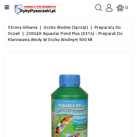
KATEGORIA
0
STRONA
Strona Główna
Oczko Wodne (sprzęt)
Preparaty Do
GŁÓWNA
Oczek
ZOOLEK Aquaclar Pond Plus (0314) - Preparat Do
Klarowania Wody W Oczku Wodnym 500 Ml
RYBY
AKWARIOWE
RYBY
DO
OCZKA
WODNEGO
I
STAWU
AKWARYSTYKA
(SPRZĘT)