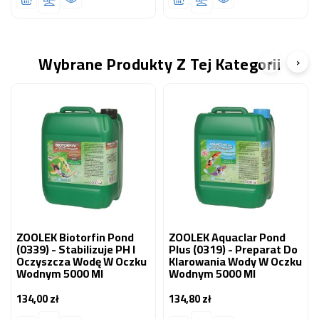
Wybrane Produkty Z Tej Kategorii
‹
›
ZOOLEK Biotorfin Pond
ZOOLEK Aquaclar Pond
(0339) - Stabilizuje PH I
Plus (0319) - Preparat Do
Oczyszcza Wodę W Oczku
Klarowania Wody W Oczku
Wodnym 5000 Ml
Wodnym 5000 Ml
134,00 zł
134,80 zł
Cena
Cena